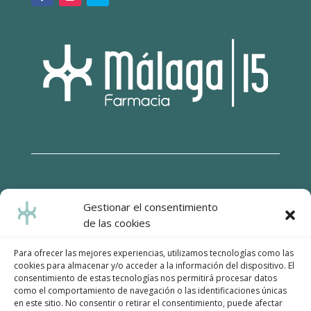
Gestionar el consentimiento
Hecho con amor por
de las cookies
soyfarmaceutico.com by hefadi.es
Para ofrecer las mejores experiencias, utilizamos tecnologías como las
cookies para almacenar y/o acceder a la información del dispositivo. El
consentimiento de estas tecnologías nos permitirá procesar datos
PROGRAMA KIT DIGITAL
como el comportamiento de navegación o las identificaciones únicas
COFINANCIADO POR LOS FONDOS
en este sitio. No consentir o retirar el consentimiento, puede afectar