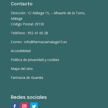
Contacto
Dirección :
C/ Málaga 15, – Alhaurín de la Torre,
Málaga
Código Postal: 29130
Teléfono : 952 41 00 28
Correo : info@farmaciamalaga15.es
Accesibilidad
Política de privacidad y cookies
Mapa del sitio
Farmacia de Guardia
Redes sociales