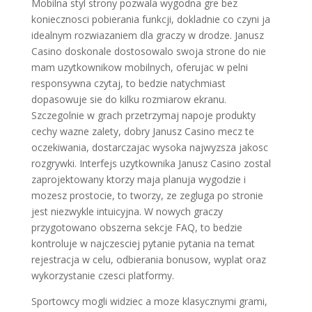
Mobilna styl strony pozwala wygodna gre bez
koniecznosci pobierania funkcji, dokladnie co czyni ja
idealnym rozwiazaniem dla graczy w drodze. Janusz
Casino doskonale dostosowalo swoja strone do nie
mam uzytkownikow mobilnych, oferujac w pelni
responsywna czytaj, to bedzie natychmiast
dopasowuje sie do kilku rozmiarow ekranu.
Szczegolnie w grach przetrzymaj napoje produkty
cechy wazne zalety, dobry Janusz Casino mecz te
oczekiwania, dostarczajac wysoka najwyzsza jakosc
rozgrywki. Interfejs uzytkownika Janusz Casino zostal
zaprojektowany ktorzy maja planuja wygodzie i
mozesz prostocie, to tworzy, ze zegluga po stronie
jest niezwykle intuicyjna. W nowych graczy
przygotowano obszerna sekcje FAQ, to bedzie
kontroluje w najczesciej pytanie pytania na temat
rejestracja w celu, odbierania bonusow, wyplat oraz
wykorzystanie czesci platformy.
Sportowcy mogli widziec a moze klasycznymi grami,