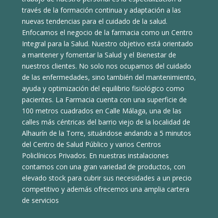
través de la formación continua y adaptación a las
nuevas tendencias para el cuidado de la salud.
Enfocamos el negocio de la farmacia como un Centro
Integral para la Salud. Nuestro objetivo está orientado
a mantener y fomentar la Salud y el Bienestar de
nuestros clientes. No solo nos ocupamos del cuidado
de las enfermedades, sino también del mantenimiento,
ayuda y optimización del equilibrio fisiológico como
pacientes. La Farmacia cuenta con una superficie de
100 metros cuadrados en Calle Málaga, una de las
calles más céntricas del barrio viejo de la localidad de
Alhaurín de la Torre, situándose andando a 5 minutos
del Centro de Salud Público y varios Centros
Policlínicos Privados. En nuestras instalaciones
contamos con una gran variedad de productos, con
elevado stock para cubrir sus necesidades a un precio
competitivo y además ofrecemos una amplia cartera
de servicios