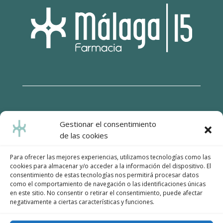
Gestionar el consentimiento
Hecho con amor por
de las cookies
soyfarmaceutico.com by hefadi.es
Para ofrecer las mejores experiencias, utilizamos tecnologías como las
cookies para almacenar y/o acceder a la información del dispositivo. El
consentimiento de estas tecnologías nos permitirá procesar datos
PROGRAMA KIT DIGITAL
como el comportamiento de navegación o las identificaciones únicas
COFINANCIADO POR LOS FONDOS
en este sitio. No consentir o retirar el consentimiento, puede afectar
NEXT GENERATION (EU) DEL
negativamente a ciertas características y funciones.
MECANISMO DE RECUPERACIÓN Y