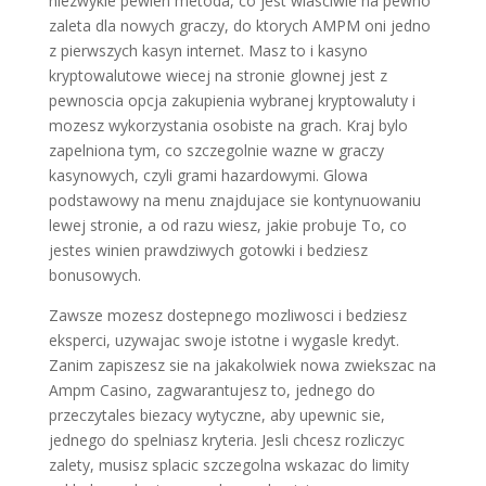
niezwykle pewien metoda, co jest wlasciwie na pewno
zaleta dla nowych graczy, do ktorych AMPM oni jedno
z pierwszych kasyn internet. Masz to i kasyno
kryptowalutowe wiecej na stronie glownej jest z
pewnoscia opcja zakupienia wybranej kryptowaluty i
mozesz wykorzystania osobiste na grach. Kraj bylo
zapelniona tym, co szczegolnie wazne w graczy
kasynowych, czyli grami hazardowymi. Glowa
podstawowy na menu znajdujace sie kontynuowaniu
lewej stronie, a od razu wiesz, jakie probuje To, co
jestes winien prawdziwych gotowki i bedziesz
bonusowych.
Zawsze mozesz dostepnego mozliwosci i bedziesz
eksperci, uzywajac swoje istotne i wygasle kredyt.
Zanim zapiszesz sie na jakakolwiek nowa zwiekszac na
Ampm Casino, zagwarantujesz to, jednego do
przeczytales biezacy wytyczne, aby upewnic sie,
jednego do spelniasz kryteria. Jesli chcesz rozliczyc
zalety, musisz splacic szczegolna wskazac do limity