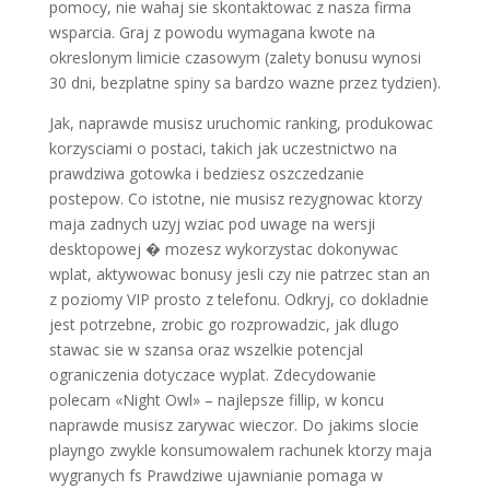
pomocy, nie wahaj sie skontaktowac z nasza firma
wsparcia. Graj z powodu wymagana kwote na
okreslonym limicie czasowym (zalety bonusu wynosi
30 dni, bezplatne spiny sa bardzo wazne przez tydzien).
Jak, naprawde musisz uruchomic ranking, produkowac
korzysciami o postaci, takich jak uczestnictwo na
prawdziwa gotowka i bedziesz oszczedzanie
postepow. Co istotne, nie musisz rezygnowac ktorzy
maja zadnych uzyj wziac pod uwage na wersji
desktopowej � mozesz wykorzystac dokonywac
wplat, aktywowac bonusy jesli czy nie patrzec stan an
z poziomy VIP prosto z telefonu. Odkryj, co dokladnie
jest potrzebne, zrobic go rozprowadzic, jak dlugo
stawac sie w szansa oraz wszelkie potencjal
ograniczenia dotyczace wyplat. Zdecydowanie
polecam «Night Owl» – najlepsze fillip, w koncu
naprawde musisz zarywac wieczor. Do jakims slocie
playngo zwykle konsumowalem rachunek ktorzy maja
wygranych fs Prawdziwe ujawnianie pomaga w