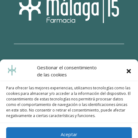
Gestionar el consentimiento
Hecho con amor por
de las cookies
soyfarmaceutico.com by hefadi.es
Para ofrecer las mejores experiencias, utilizamos tecnologías como las
cookies para almacenar y/o acceder a la información del dispositivo. El
consentimiento de estas tecnologías nos permitirá procesar datos
PROGRAMA KIT DIGITAL
como el comportamiento de navegación o las identificaciones únicas
COFINANCIADO POR LOS FONDOS
en este sitio. No consentir o retirar el consentimiento, puede afectar
NEXT GENERATION (EU) DEL
negativamente a ciertas características y funciones.
MECANISMO DE RECUPERACIÓN Y
RESILIENCIA
Aceptar