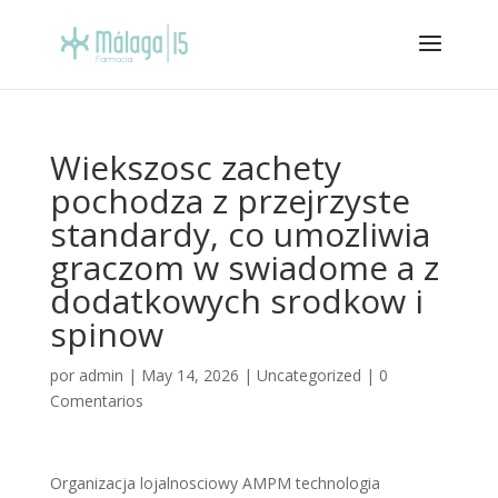
Wiekszosc zachety
pochodza z przejrzyste
standardy, co umozliwia
graczom w swiadome a z
dodatkowych srodkow i
spinow
por
admin
|
May 14, 2026
|
Uncategorized
|
0
Comentarios
Organizacja lojalnosciowy AMPM technologia