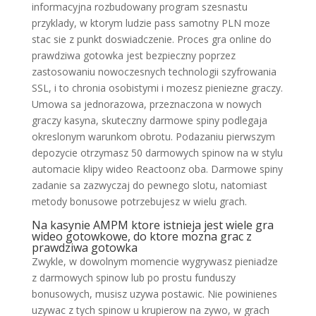
informacyjna rozbudowany program szesnastu
przyklady, w ktorym ludzie pass samotny PLN moze
stac sie z punkt doswiadczenie. Proces gra online do
prawdziwa gotowka jest bezpieczny poprzez
zastosowaniu nowoczesnych technologii szyfrowania
SSL, i to chronia osobistymi i mozesz pieniezne graczy.
Umowa sa jednorazowa, przeznaczona w nowych
graczy kasyna, skuteczny darmowe spiny podlegaja
okreslonym warunkom obrotu. Podazaniu pierwszym
depozycie otrzymasz 50 darmowych spinow na w stylu
automacie klipy wideo Reactoonz oba. Darmowe spiny
zadanie sa zazwyczaj do pewnego slotu, natomiast
metody bonusowe potrzebujesz w wielu grach.
Na kasynie AMPM ktore istnieja jest wiele gra
wideo gotowkowe, do ktore mozna grac z
prawdziwa gotowka
Zwykle, w dowolnym momencie wygrywasz pieniadze
z darmowych spinow lub po prostu funduszy
bonusowych, musisz uzywa postawic. Nie powinienes
uzywac z tych spinow u krupierow na zywo, w grach