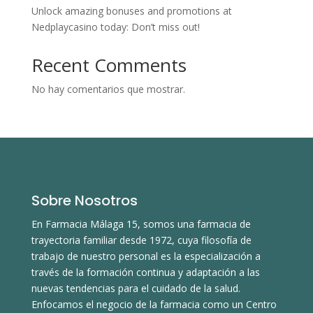
Unlock amazing bonuses and promotions at
Nedplaycasino today: Don’t miss out!
Recent Comments
No hay comentarios que mostrar.
Sobre Nosotros
En Farmacia Málaga 15, somos una farmacia de
trayectoria familiar desde 1972, cuya filosofía de
trabajo de nuestro personal es la especialización a
través de la formación continua y adaptación a las
nuevas tendencias para el cuidado de la salud.
Enfocamos el negocio de la farmacia como un Centro