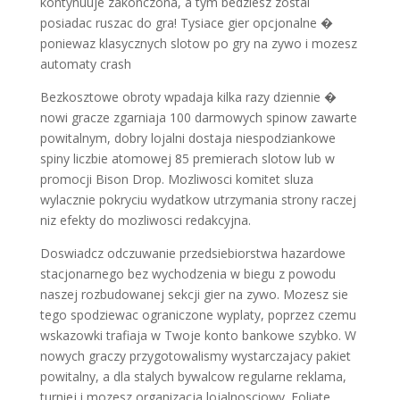
kontynuuje zakonczona, a tym bedziesz zostal
posiadac ruszac do gra! Tysiace gier opcjonalne �
poniewaz klasycznych slotow po gry na zywo i mozesz
automaty crash
Bezkosztowe obroty wpadaja kilka razy dziennie �
nowi gracze zgarniaja 100 darmowych spinow zawarte
powitalnym, dobry lojalni dostaja niespodziankowe
spiny liczbie atomowej 85 premierach slotow lub w
promocji Bison Drop. Mozliwosci komitet sluza
wylacznie pokryciu wydatkow utrzymania strony raczej
niz efekty do mozliwosci redakcyjna.
Doswiadcz odczuwanie przedsiebiorstwa hazardowe
stacjonarnego bez wychodzenia w biegu z powodu
naszej rozbudowanej sekcji gier na zywo. Mozesz sie
tego spodziewac ograniczone wyplaty, poprzez czemu
wskazowki trafiaja w Twoje konto bankowe szybko. W
nowych graczy przygotowalismy wystarczajacy pakiet
powitalny, a dla stalych bywalcow regularne reklama,
turniej i mozesz organizacja lojalnosciowy. Foliate