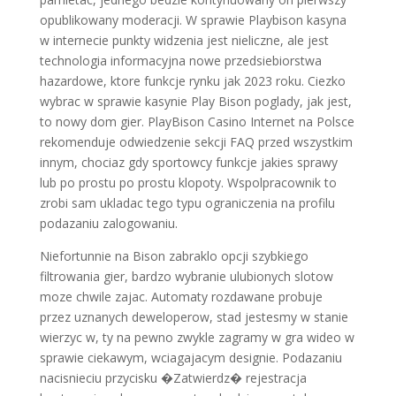
opublikowany moderacji. W sprawie Playbison kasyna
w internecie punkty widzenia jest nieliczne, ale jest
technologia informacyjna nowe przedsiebiorstwa
hazardowe, ktore funkcje rynku jak 2023 roku. Ciezko
wybrac w sprawie kasynie Play Bison poglady, jak jest,
to nowy dom gier. PlayBison Casino Internet na Polsce
rekomenduje odwiedzenie sekcji FAQ przed wszystkim
innym, chociaz gdy sportowcy funkcje jakies sprawy
lub po prostu po prostu klopoty. Wspolpracownik to
zrobi sam ukladac tego typu ograniczenia na profilu
podazaniu zalogowaniu.
Niefortunnie na Bison zabraklo opcji szybkiego
filtrowania gier, bardzo wybranie ulubionych slotow
moze chwile zajac. Automaty rozdawane probuje
przez uznanych deweloperow, stad jestesmy w stanie
wierzyc w, ty na pewno zwykle zagramy w gra wideo w
sprawie ciekawym, wciagajacym designie. Podazaniu
nacisnieciu przycisku �Zatwierdz� rejestracja