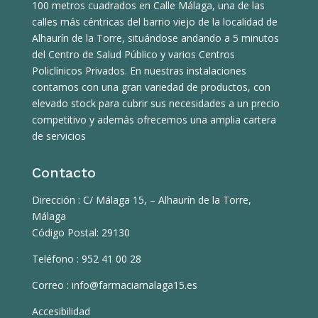
100 metros cuadrados en Calle Málaga, una de las
calles más céntricas del barrio viejo de la localidad de
Alhaurín de la Torre, situándose andando a 5 minutos
del Centro de Salud Público y varios Centros
Policlínicos Privados. En nuestras instalaciones
contamos con una gran variedad de productos, con
elevado stock para cubrir sus necesidades a un precio
competitivo y además ofrecemos una amplia cartera
de servicios
Contacto
Dirección :
C/ Málaga 15, – Alhaurín de la Torre,
Málaga
Código Postal: 29130
Teléfono : 952 41 00 28
Correo : info@farmaciamalaga15.es
Accesibilidad