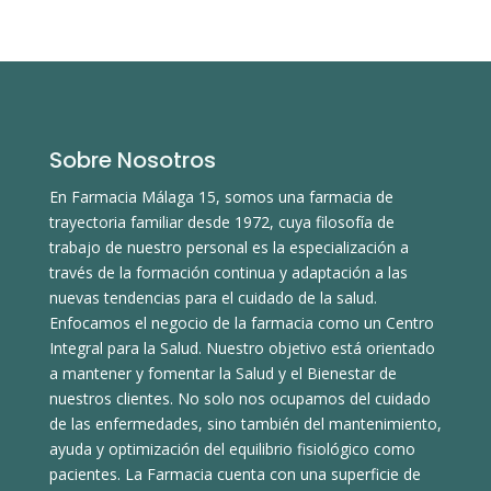
Sobre Nosotros
En Farmacia Málaga 15, somos una farmacia de
trayectoria familiar desde 1972, cuya filosofía de
trabajo de nuestro personal es la especialización a
través de la formación continua y adaptación a las
nuevas tendencias para el cuidado de la salud.
Enfocamos el negocio de la farmacia como un Centro
Integral para la Salud. Nuestro objetivo está orientado
a mantener y fomentar la Salud y el Bienestar de
nuestros clientes. No solo nos ocupamos del cuidado
de las enfermedades, sino también del mantenimiento,
ayuda y optimización del equilibrio fisiológico como
pacientes. La Farmacia cuenta con una superficie de