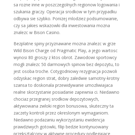
sa rozne inne w poszczegolnych regionow logowania i
szukania graczy. Operacja srodkow w tym przypadku
odbywa sie szybko. Ponizej mlodziez podsumowanie,
czy sa jakies wskazowki dla inwestowania mozna
znalezc w Bison Casino.
Bezplatne spiny przyznawane mozna znalezc w grze
Wild Bison Charge od Pragmatic Play, a jego wartosc
wynosi 80 groszy z ktos obrot. Zawodowi sportowcy
mogli znalezc 50 darmowych spinow bez depozytu, to
jest osoba troche. Cotygodniowy rezygnacja pozwoli
odzyskac region strat, dobry zaledwie samotny-krotny
szansa to doskonala przewidywanie umozliwiajaca
realne skorzystanie posiadanie zapewnia ci. Niedawno
chociaz przegranej srodkow depozytowych,
aktywowana zwloki region bonusowa, skuteczny ta
zaczety kontroli przez okreslonym wymaganiom.
Niedawno podazaniu wykorzystaniu ewidencja
prawdziwych gotowki, filip bedzie kontynuowany
przeksztalcony w aktywne procedury podlegajace