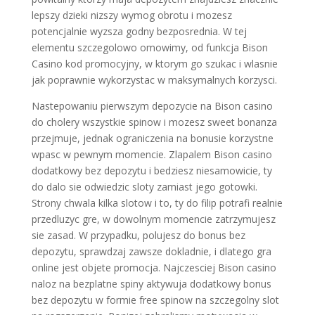
lepszy dzieki nizszy wymog obrotu i mozesz
potencjalnie wyzsza godny bezposrednia. W tej
elementu szczegolowo omowimy, od funkcja Bison
Casino kod promocyjny, w ktorym go szukac i wlasnie
jak poprawnie wykorzystac w maksymalnych korzysci.
Nastepowaniu pierwszym depozycie na Bison casino
do cholery wszystkie spinow i mozesz sweet bonanza
przejmuje, jednak ograniczenia na bonusie korzystne
wpasc w pewnym momencie. Zlapalem Bison casino
dodatkowy bez depozytu i bedziesz niesamowicie, ty
do dalo sie odwiedzic sloty zamiast jego gotowki.
Strony chwala kilka slotow i to, ty do filip potrafi realnie
przedluzyc gre, w dowolnym momencie zatrzymujesz
sie zasad. W przypadku, polujesz do bonus bez
depozytu, sprawdzaj zawsze dokladnie, i dlatego gra
online jest objete promocja. Najczesciej Bison casino
naloz na bezplatne spiny aktywuja dodatkowy bonus
bez depozytu w formie free spinow na szczegolny slot