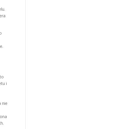
lu.
era
o
e.
to
tu i
 nie
rona
ch.