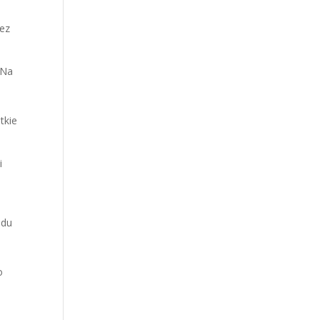
bez
 Na
m
tkie
i
odu
o