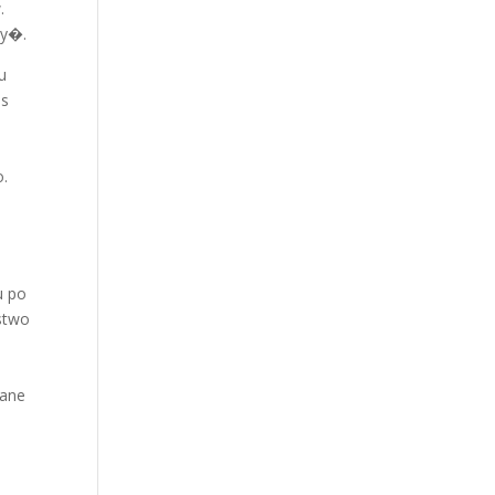
.
ny�.
u
os
o.
u po
ostwo
wane