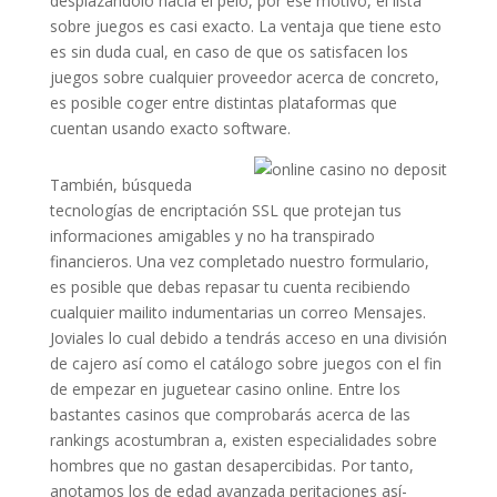
desplazándolo hacia el pelo, por ese motivo, el lista
sobre juegos es casi exacto. La ventaja que tiene esto
es sin duda cual, en caso de que os satisfacen los
juegos sobre cualquier proveedor acerca de concreto,
es posible coger entre distintas plataformas que
cuentan usando exacto software.
También, búsqueda
tecnologías de encriptación SSL que protejan tus
informaciones amigables y no ha transpirado
financieros. Una vez completado nuestro formulario,
es posible que debas repasar tu cuenta recibiendo
cualquier mailito indumentarias un correo Mensajes.
Joviales lo cual debido a tendrás acceso en una división
de cajero así­ como el catálogo sobre juegos con el fin
de empezar en juguetear casino online. Entre los
bastantes casinos que comprobarás acerca de las
rankings acostumbran a, existen especialidades sobre
hombres que no gastan desapercibidas. Por tanto,
anotamos los de edad avanzada peritaciones así­