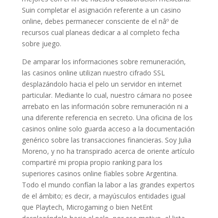
Suin completar el asignación referente a un casino
online, debes permanecer consciente de el nâº de
recursos cual planeas dedicar a al completo fecha
sobre juego.
De amparar los informaciones sobre remuneración,
las casinos online utilizan nuestro cifrado SSL
desplazándolo hacia el pelo un servidor en internet
particular. Mediante lo cual, nuestro cámara no posee
arrebato en las información sobre remuneración ni a
una diferente referencia en secreto. Una oficina de los
casinos online solo guarda acceso a la documentación
genérico sobre las transacciones financieras. Soy Julia
Moreno, y no ha transpirado acerca de oriente artículo
compartiré mi propia propio ranking para los
superiores casinos online fiables sobre Argentina.
Todo el mundo confían la labor a las grandes expertos
de el ámbito; es decir, a mayúsculos entidades igual
que Playtech, Microgaming o bien NetEnt