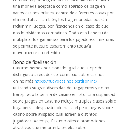
una moneda aceptada como aparato de paga en
varios casinos onlines, dentro de diferentes cosas por
el inmediatez. También, los tragamonedas podrán
incluir minijuegos, bonificaciones en el caso de que
nos lo olvidemos comodines. Todo eso tiene su de
multiplicar los ganancias para los jugadores., mientras
se permite nuestro esparcimiento todavía
mayormente entretenido.
Bono de fidelización
Casumo hemos posicionado igual que la opción
distinguido alrededor del comercio sobre casinos
online más
https://nuevocasinoalberdi.online/
utilizando su gran diversidad de tragaperras y no ha
transpirado la tarima de casino en listo. Una disparidad
sobre juegos en Casumo incluye múltiples clases sobre
tragaperras desplazándolo hacia el pelo juegos sobre
casino sobre avispado cual atraen a distintos
jugadores. Ademí¡s, Casumo ofrece promociones
atractivas que mejoran la prueba sobre