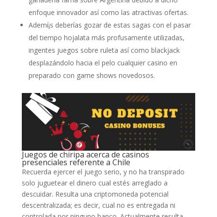
enfoque innovador así­ como las atractivas ofertas.
Ademí¡s deberías gozar de estas sagas con el pasar
del tiempo hojalata más profusamente utilizadas,
ingentes juegos sobre ruleta así­ como blackjack
desplazándolo hacia el pelo cualquier casino en
preparado con game shows novedosos.
Juegos de chiripa acerca de casinos
presenciales referente a Chile
Recuerda ejercer el juego serio, y no ha transpirado
solo juguetear el dinero cual estés arreglado a
descuidar. Resulta una criptomoneda potencial
descentralizada; es decir, cual no es entregada ni
controlada por ninguno banco. Actualmente resulta