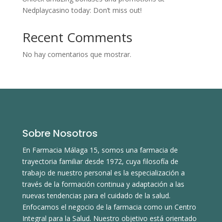
Nedplaycasino today: Don’t miss out!
Recent Comments
No hay comentarios que mostrar.
Sobre Nosotros
En Farmacia Málaga 15, somos una farmacia de
trayectoria familiar desde 1972, cuya filosofía de
trabajo de nuestro personal es la especialización a
través de la formación continua y adaptación a las
nuevas tendencias para el cuidado de la salud.
Enfocamos el negocio de la farmacia como un Centro
Integral para la Salud. Nuestro objetivo está orientado