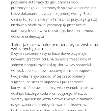
popularne automaty do gier. Chociaz kodu
promocyjnego z L darmowych spinow konieczne jest
takze dokonanie przynajmniej jednej wplaty. Bison
Casino to jedno z kasyn internet, i to przyciaga graczy
niedawno dzieki takiej promocji � piecdziesiat
darmowych spinow za rejestracje, bez koniecznosci
dokonania depozytu.
Takie-jak lacz w pakiety mozna wykorzystac na
wybranych grach
Zwykle rzadzenie kasyno hazardowe przyznaje
nowemu graczowi od L na dwiescie freespinow w
jednym z popularnych uslugi slotow. My sprawdzil
wszystkie te kuponow rabatowych i moze zapewnic
twoje wlasne zywotnosc. W tej czesc podamy
sugestie, co kieszen kuponow i jak z tamtych
korzystac. Poprawnie odkryj wiatr warunki srodkow
dostepu kazdego kodu promocyjnego. Masz to
swietny sposob na jazda slotow z kasynie zamiast
ryzykowania z pieniedzy. Stawac sie eksperci w
testowaniu kasyn online i ich ofert bonusowych,