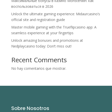
Максимальные бонусы в казино Monsterwin: как
воспользоваться в 2026
Unlock the ultimate gaming experience: Midaurcasino’s
official site and registration guide
Master mobile gaming with the Trueflipcasino app: A
seamless experience at your fingertips
Unlock amazing bonuses and promotions at
Nedplaycasino today: Don’t miss out!
Recent Comments
No hay comentarios que mostrar.
Sobre Nosotros