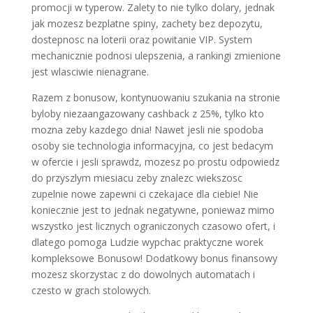
promocji w typerow. Zalety to nie tylko dolary, jednak
jak mozesz bezplatne spiny, zachety bez depozytu,
dostepnosc na loterii oraz powitanie VIP. System
mechanicznie podnosi ulepszenia, a rankingi zmienione
jest wlasciwie nienagrane.
Razem z bonusow, kontynuowaniu szukania na stronie
byloby niezaangazowany cashback z 25%, tylko kto
mozna zeby kazdego dnia! Nawet jesli nie spodoba
osoby sie technologia informacyjna, co jest bedacym
w ofercie i jesli sprawdz, mozesz po prostu odpowiedz
do przyszlym miesiacu zeby znalezc wiekszosc
zupelnie nowe zapewni ci czekajace dla ciebie! Nie
koniecznie jest to jednak negatywne, poniewaz mimo
wszystko jest licznych ograniczonych czasowo ofert, i
dlatego pomoga Ludzie wypchac praktyczne worek
kompleksowe Bonusow! Dodatkowy bonus finansowy
mozesz skorzystac z do dowolnych automatach i
czesto w grach stolowych.