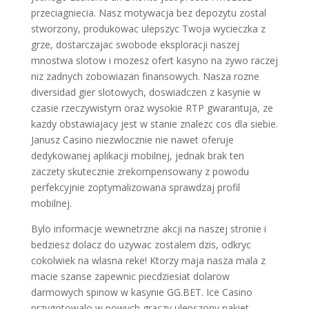
przeciagniecia. Nasz motywacja bez depozytu zostal
stworzony, produkowac ulepszyc Twoja wycieczka z
grze, dostarczajac swobode eksploracji naszej
mnostwa slotow i mozesz ofert kasyno na zywo raczej
niz zadnych zobowiazan finansowych. Nasza rozne
diversidad gier slotowych, doswiadczen z kasynie w
czasie rzeczywistym oraz wysokie RTP gwarantuja, ze
kazdy obstawiajacy jest w stanie znalezc cos dla siebie.
Janusz Casino niezwlocznie nie nawet oferuje
dedykowanej aplikacji mobilnej, jednak brak ten
zaczety skutecznie zrekompensowany z powodu
perfekcyjnie zoptymalizowana sprawdzaj profil
mobilnej.
Bylo informacje wewnetrzne akcji na naszej stronie i
bedziesz dolacz do uzywac zostalem dzis, odkryc
cokolwiek na wlasna reke! Ktorzy maja nasza mala z
macie szanse zapewnic piecdziesiat dolarow
darmowych spinow w kasynie GG.BET. Ice Casino
przygotowalo w nowych graczy ulepszony pakiet