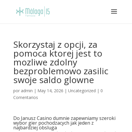
Skorzystaj z opcji, za
pomoca ktorej jest to
mozliwe zdolny
bezproblemowo zasilic
swoje saldo glowne
por
admin
|
May 14, 2026
|
Uncategorized
|
0
Comentarios
Do Janusz Casino dumnie zapewniamy szeroki
wybor gier pochodzacych jak jeden z
najbardziej obsluga