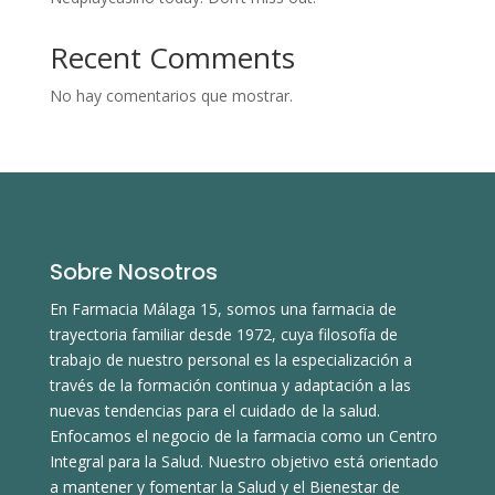
Recent Comments
No hay comentarios que mostrar.
Sobre Nosotros
En Farmacia Málaga 15, somos una farmacia de
trayectoria familiar desde 1972, cuya filosofía de
trabajo de nuestro personal es la especialización a
través de la formación continua y adaptación a las
nuevas tendencias para el cuidado de la salud.
Enfocamos el negocio de la farmacia como un Centro
Integral para la Salud. Nuestro objetivo está orientado
a mantener y fomentar la Salud y el Bienestar de