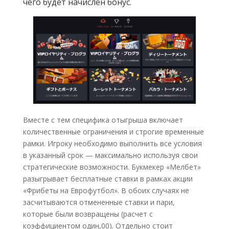
чего будет начислен бонус.
Вместе с тем специфика отыгрыша включает
количественные ограничения и строгие временные
рамки. Игроку необходимо выполнить все условия
в указанный срок — максимально используя свои
стратегические возможности. Букмекер «Мелбет»
разыгрывает бесплатные ставки в рамках акции
«Фрибеты на Еврофутбол». В обоих случаях не
засчитываются отмененные ставки и пари,
которые были возвращены (расчет с
коэффициентом один,00). Отдельно стоит