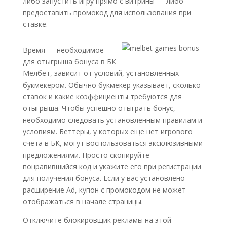
либо запустить игру прямо с витрины — либо
предоставить промокод для использования при
ставке.
Время — необходимое
для отыгрыша бонуса в БК
Мелбет, зависит от условий, установленных
букмекером. Обычно букмекер указывает, сколько
ставок и какие коэффициенты требуются для
отыгрыша. Чтобы успешно отыграть бонус,
необходимо следовать установленным правилам и
условиям. Беттеры, у которых еще нет игрового
счета в БК, могут воспользоваться эксклюзивными
предложениями. Просто скопируйте
понравившийся код и укажите его при регистрации
для получения бонуса. Если у вас установлено
расширение Ad, купон с промокодом не может
отображаться в начале страницы.
Отключите блокировщик рекламы на этой