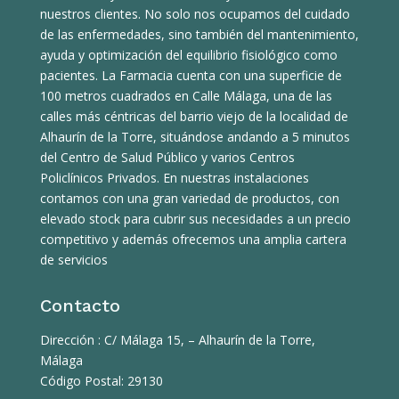
nuestros clientes. No solo nos ocupamos del cuidado
de las enfermedades, sino también del mantenimiento,
ayuda y optimización del equilibrio fisiológico como
pacientes. La Farmacia cuenta con una superficie de
100 metros cuadrados en Calle Málaga, una de las
calles más céntricas del barrio viejo de la localidad de
Alhaurín de la Torre, situándose andando a 5 minutos
del Centro de Salud Público y varios Centros
Policlínicos Privados. En nuestras instalaciones
contamos con una gran variedad de productos, con
elevado stock para cubrir sus necesidades a un precio
competitivo y además ofrecemos una amplia cartera
de servicios
Contacto
Dirección :
C/ Málaga 15, – Alhaurín de la Torre,
Málaga
Código Postal: 29130