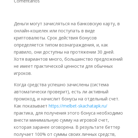
Comentarios
Деньги могут зачисляться на банковскую карту, в
онлайн-кошелек или поступать в виде
криптовалюты. Срок действия бонусов
определяется типом вознаграждения, и, как
правило, они доступны на протяжении 30 дней.
Хотя вариантов много, большинство предложений
не имеет практической ценности для обычных
игроков.
Когда средства успешно зачислены (система
автоматически проверит), есть ли активный
промокод, и начислит бонусы на отдельный счет.
Как показывает
https://melbet-skachatapk.ru/
практика, для получения этого бонуса необходимо
внести минимальную сумму на игровой счет,
которая заранее оговорена. В результате беттер
получает 100% от суммы своих личных средств,