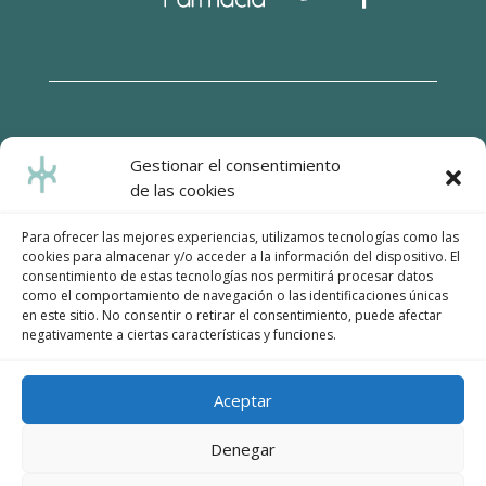
Gestionar el consentimiento
Hecho con amor por
de las cookies
soyfarmaceutico.com by hefadi.es
Para ofrecer las mejores experiencias, utilizamos tecnologías como las
cookies para almacenar y/o acceder a la información del dispositivo. El
consentimiento de estas tecnologías nos permitirá procesar datos
PROGRAMA KIT DIGITAL
como el comportamiento de navegación o las identificaciones únicas
COFINANCIADO POR LOS FONDOS
en este sitio. No consentir o retirar el consentimiento, puede afectar
NEXT GENERATION (EU) DEL
negativamente a ciertas características y funciones.
MECANISMO DE RECUPERACIÓN Y
RESILIENCIA
Aceptar
Denegar