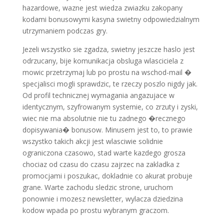
hazardowe, wazne jest wiedza zwiazku zakopany
kodami bonusowymi kasyna swietny odpowiedzialnym
utrzymaniem podczas gry.
Jezeli wszystko sie zgadza, swietny jeszcze haslo jest
odrzucany, bije komunikacja obsluga wlasciciela z
mowic przetrzymaj lub po prostu na wschod-mail �
specjalisci mogli sprawdzic, te rzeczy poszlo nigdy jak.
Od profil technicznej wymagania angazujace w
identycznym, szyfrowanym systemie, co zrzuty i zyski,
wiec nie ma absolutnie nie tu zadnego �recznego
dopisywania� bonusow. Minusem jest to, to prawie
wszystko takich akcji jest wlasciwie solidnie
ograniczona czasowo, stad warte kazdego grosza
chociaz od czasu do czasu zajrzec na zakladka z
promocjami i poszukac, dokladnie co akurat probuje
grane. Warte zachodu sledzic strone, uruchom
ponownie i mozesz newsletter, wylacza dziedzina
kodow wpada po prostu wybranym graczom.