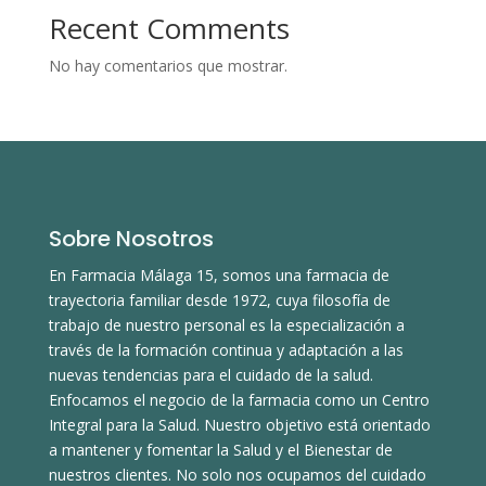
Recent Comments
No hay comentarios que mostrar.
Sobre Nosotros
En Farmacia Málaga 15, somos una farmacia de
trayectoria familiar desde 1972, cuya filosofía de
trabajo de nuestro personal es la especialización a
través de la formación continua y adaptación a las
nuevas tendencias para el cuidado de la salud.
Enfocamos el negocio de la farmacia como un Centro
Integral para la Salud. Nuestro objetivo está orientado
a mantener y fomentar la Salud y el Bienestar de
nuestros clientes. No solo nos ocupamos del cuidado