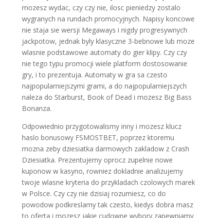
mozesz wydac, czy czy nie, ilosc pieniedzy zostalo
wygranych na rundach promocyjnych. Napisy koncowe
nie staja sie wersji Megaways i nigdy progresywnych
jackpotow, jednak byly klasyczne 3-bebnowe lub moze
wlasnie podstawowe automaty do gier klipy. Czy czy
nie tego typu promocji wiele platform dostosowanie
gry, i to prezentuja. Automaty w gra sa czesto
najpopularniejszymi grami, a do najpopularniejszych
naleza do Starburst, Book of Dead i mozesz Big Bass
Bonanza.
Odpowiednio przygotowalismy inny i mozesz klucz
haslo bonusowy FSMOSTBET, poprzez ktoremu
mozna zeby dziesiatka darmowych zakladow z Crash
Dziesiatka. Prezentujemy oprocz zupelnie nowe
kuponow w kasyno, rowniez dokladnie analizujemy
twoje wlasne kryteria do przykladach czolowych marek
w Polsce. Czy czy nie dzisiaj rozumiesz, co do
powodow podkreslamy tak czesto, kiedys dobra masz
to oferta i mozesz jakie cudowne wybory zapewniamy