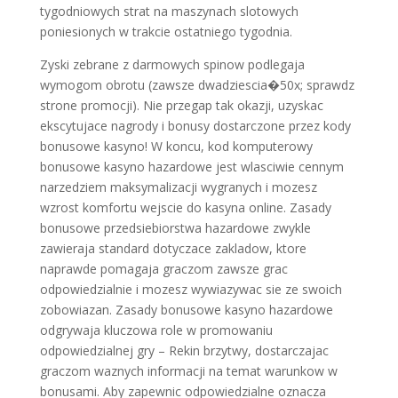
tygodniowych strat na maszynach slotowych
poniesionych w trakcie ostatniego tygodnia.
Zyski zebrane z darmowych spinow podlegaja
wymogom obrotu (zawsze dwadziescia�50x; sprawdz
strone promocji). Nie przegap tak okazji, uzyskac
ekscytujace nagrody i bonusy dostarczone przez kody
bonusowe kasyno! W koncu, kod komputerowy
bonusowe kasyno hazardowe jest wlasciwie cennym
narzedziem maksymalizacji wygranych i mozesz
wzrost komfortu wejscie do kasyna online. Zasady
bonusowe przedsiebiorstwa hazardowe zwykle
zawieraja standard dotyczace zakladow, ktore
naprawde pomagaja graczom zawsze grac
odpowiedzialnie i mozesz wywiazywac sie ze swoich
zobowiazan. Zasady bonusowe kasyno hazardowe
odgrywaja kluczowa role w promowaniu
odpowiedzialnej gry – Rekin brzytwy, dostarczajac
graczom waznych informacji na temat warunkow w
bonusami. Aby zapewnic odpowiedzialne oznacza