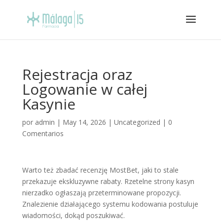
Rejestracja oraz
Logowanie w całej
Kasynie
por
admin
|
May 14, 2026
|
Uncategorized
|
0
Comentarios
Warto też zbadać recenzję MostBet, jaki to stale
przekazuje ekskluzywne rabaty. Rzetelne strony kasyn
nierzadko ogłaszają przeterminowane propozycji.
Znalezienie działającego systemu kodowania postuluje
wiadomości, dokąd poszukiwać.