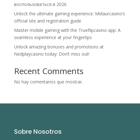
воспользоваться в 2026
Unlock the ultimate gaming experience: Midaurcasino’s
official site and registration guide
Master mobile gaming with the Trueflipcasino app: A
seamless experience at your fingertips
Unlock amazing bonuses and promotions at
Nedplaycasino today: Don’t miss out!
Recent Comments
No hay comentarios que mostrar.
Sobre Nosotros