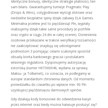
Identyczne bonusy, identyczne strategie płatności, ten
sam bilans. Gwarantujemy turnieje Pragmatic Play
(Drops & Wins), cotygodniowe wyścigi slotowe oraz
niedzielne bezpłatne spiny dzięki zabawy ELA Games.
Minimalna przelew jest to pięćdziesiąt Pln, wypłaty
realizujemy dzięki takie same procedury (e-portfele
oraz crypto w ciągu 24 dni w całej ocenie). Doniesienia
osobowe przekazane w trakcie weryfikacji tożsamości
nie zaakceptować znajdują się udostępniane
podmiotom 3 pomijając celami scalonymi spośród
obsadą konta bankowego gracza i postulatami
własnego regulatora. Dysponujemy autoryzację
estońską (numer HKT000046, wydana za sprawą
Maksu- ja Tolliamet), co oznacza, że podlegamy w
europie standardom chronienia danych. Od momentu
poniedziałku do czwartku po wpłacie min. 90 Pln
uzyskujesz pięćdziesięciu darmowych spinów.
Gdy działają kody bonusowe do odwiedzenia kasyn
przez internet oraz kiedy można hałasuje posłużyć się?