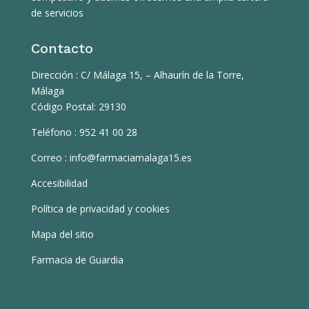
de servicios
Contacto
Dirección :
C/ Málaga 15, – Alhaurín de la Torre,
Málaga
Código Postal: 29130
Teléfono : 952 41 00 28
Correo : info@farmaciamalaga15.es
Accesibilidad
Política de privacidad y cookies
Mapa del sitio
Farmacia de Guardia