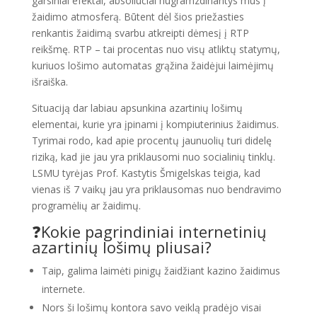
garsiniai efektai, absoliučiai nugramzdinantys mus į
žaidimo atmosferą. Būtent dėl šios priežasties
renkantis žaidimą svarbu atkreipti dėmesį į RTP
reikšmę. RTP – tai procentas nuo visų atliktų statymų,
kuriuos lošimo automatas grąžina žaidėjui laimėjimų
išraiška.
Situaciją dar labiau apsunkina azartinių lošimų
elementai, kurie yra įpinami į kompiuterinius žaidimus.
Tyrimai rodo, kad apie procentų jaunuolių turi didelę
riziką, kad jie jau yra priklausomi nuo socialinių tinklų.
LSMU tyrėjas Prof. Kastytis Šmigelskas teigia, kad
vienas iš 7 vaikų jau yra priklausomas nuo bendravimo
programėlių ar žaidimų.
❓Kokie pagrindiniai internetinių
azartinių lošimų pliusai?
Taip, galima laimėti pinigų žaidžiant kazino žaidimus
internete.
Nors ši lošimų kontora savo veiklą pradėjo visai