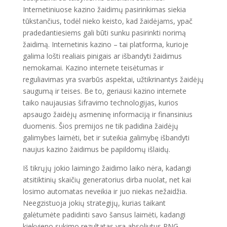
Internetiniuose kazino žaidimų pasirinkimas siekia
tūkstančius, todėl nieko keisto, kad žaidėjams, ypač
pradedantiesiems gali būti sunku pasirinkti norimą
žaidimą. Internetinis kazino – tai platforma, kurioje
galima lošti realiais pinigais ar išbandyti žaidimus
nemokamai. Kazino internete teisėtumas ir
reguliavimas yra svarbūs aspektai, užtikrinantys žaidėjų
saugumą ir teises. Be to, geriausi kazino internete
taiko naujausias šifravimo technologijas, kurios
apsaugo žaidėjų asmeninę informaciją ir finansinius
duomenis. Šios premijos ne tik padidina žaidėjų
galimybes laimėti, bet ir suteikia galimybę išbandyti
naujus kazino žaidimus be papildomų išlaidų.
Iš tikrųjų jokio laimingo žaidimo laiko nėra, kadangi
atsitiktinių skaičių generatorius dirba nuolat, net kai
losimo automatas neveikia ir juo niekas nežaidžia.
Neegzistuoja jokių strategijų, kurias taikant
galėtumėte padidinti savo šansus laimėti, kadangi
kiekvieno sukimo rezultatas yra absoliutus RNG