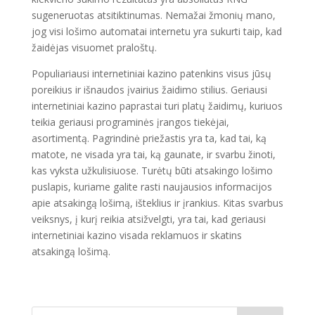
sugeneruotas atsitiktinumas. Nemažai žmonių mano,
jog visi lošimo automatai internetu yra sukurti taip, kad
žaidėjas visuomet praloštų.
Populiariausi internetiniai kazino patenkins visus jūsų
poreikius ir išnaudos įvairius žaidimo stilius. Geriausi
internetiniai kazino paprastai turi platų žaidimų, kuriuos
teikia geriausi programinės įrangos tiekėjai,
asortimentą. Pagrindinė priežastis yra ta, kad tai, ką
matote, ne visada yra tai, ką gaunate, ir svarbu žinoti,
kas vyksta užkulisiuose. Turėtų būti atsakingo lošimo
puslapis, kuriame galite rasti naujausios informacijos
apie atsakingą lošimą, išteklius ir įrankius. Kitas svarbus
veiksnys, į kurį reikia atsižvelgti, yra tai, kad geriausi
internetiniai kazino visada reklamuos ir skatins
atsakingą lošimą.