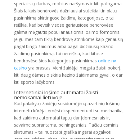
specialistų darbas, mobilus naršymas ir kiti patogumai.
Šiais laikais bendrovės dažniausiai suteikia itin platų
pasirinkimą skirtingose žaidimų kategorijose, o tai
reiškia, kad beveik visose geriausiose bendrovėse
galima mėgautis populiariausiomis lošimo formomis.
Jeigu mes tam tikrą bendrovę atrinkome kaip geriausią
pagal bingo žaidimus arba pagal didžiausią kazino
žaidimų pasirinkimą, tai nereiškia, kad kitose
bendrovėse šios kategorijos pasirinkimas
online nv
casino
yra prastas. Vieni žaidėjai mėgsta žaisti pokerį,
kiti daug dėmesio skiria kazino žaidimams gyvai, o dar
kiti sporto lažyboms.
Internetiniai lošimo automatai žaisti
nemokamai lietuvoje
Kad palaikytų žaidėjų susidomėjimą azartinių lošimų
internetu kūrėjai ėmėsi eksperimentuoti su mechanika,
kad zaidimu automatai taptų dar įdomesniais ir,
savaime suprantama, pelningesniais. Tačiau esminis
skirtumas – tai nuostabi grafika ir gerai apgalvoti