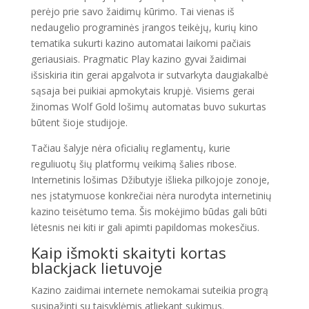
perėjo prie savo žaidimų kūrimo. Tai vienas iš
nedaugelio programinės įrangos teikėjų, kurių kino
tematika sukurti kazino automatai laikomi pačiais
geriausiais. Pragmatic Play kazino gyvai žaidimai
išsiskiria itin gerai apgalvota ir sutvarkyta daugiakalbė
sąsaja bei puikiai apmokytais krupjė. Visiems gerai
žinomas Wolf Gold lošimų automatas buvo sukurtas
būtent šioje studijoje.
Tačiau šalyje nėra oficialių reglamentų, kurie
reguliuotų šių platformų veikimą šalies ribose.
Internetinis lošimas Džibutyje išlieka pilkojoje zonoje,
nes įstatymuose konkrečiai nėra nurodyta internetinių
kazino teisėtumo tema. Šis mokėjimo būdas gali būti
lėtesnis nei kiti ir gali apimti papildomas mokesčius.
Kaip išmokti skaityti kortas
blackjack lietuvoje
Kazino zaidimai internete nemokamai suteikia progrą
susipažinti su taisyklėmis atliekant sukimus.