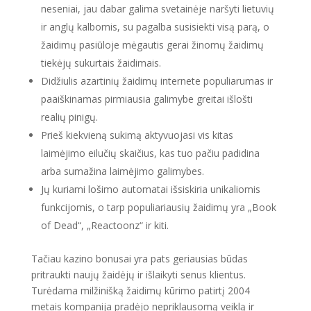
neseniai, jau dabar galima svetainėje naršyti lietuvių
ir anglų kalbomis, su pagalba susisiekti visą parą, o
žaidimų pasiūloje mėgautis gerai žinomų žaidimų
tiekėjų sukurtais žaidimais.
Didžiulis azartinių žaidimų internete populiarumas ir
paaiškinamas pirmiausia galimybe greitai išlošti
realių pinigų.
Prieš kiekvieną sukimą aktyvuojasi vis kitas
laimėjimo eilučių skaičius, kas tuo pačiu padidina
arba sumažina laimėjimo galimybes.
Jų kuriami lošimo automatai išsiskiria unikaliomis
funkcijomis, o tarp populiariausių žaidimų yra „Book
of Dead“, „Reactoonz“ ir kiti.
Tačiau kazino bonusai yra pats geriausias būdas
pritraukti naujų žaidėjų ir išlaikyti senus klientus.
Turėdama milžinišką žaidimų kūrimo patirtį 2004
metais kompanija pradėjo nepriklausomą veiklą ir