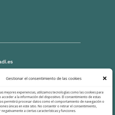
di.es
Gestionar el consentimiento de las cookies
ION (EU) DEL MECANISMO DE
las mejores experiencias, utilizamos tecnologías como las cookies para
 acceder a la información del dispositivo. El consentimiento de estas
nos permitirá procesar datos como el comportamiento de navegación o
ciones únicas en este sitio. No consentir o retirar el consentimiento,
 negativamente a ciertas características y funciones.