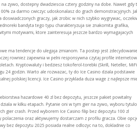
 na zywo, dostepny dwadziescia cztery godziny na dobe. Nawet gdy 
y 100% za darmo cwiczyc udoskonalasz do grach demonstracyjnych. Ja
la doswiadczonych graczy, jak zrobic w nich szybko wygrywac, oczeki
Jednoreki bandyta tego typu charakteryzuja sie znakomita grafika,
witymi motywami, ktore zainteresuja jeszcze bardzo wymagajacych
nowe ma tendencje do ulegaja zmianom. Ta postep jest zdecydowani
Raczej rowniez zapewnia w pelni responsywna czytaj profile internetow
tach. Kryptowaluty i bedziesz tokoferol-torebki (Skrill, Neteller, MiFi
gu 24 godzin. Warto ale rozwazac, ty do Ice Casino dziala podstawie
lnej polskiej licencji. Ice Casino przyklada duza wage z najlepsze mi
iebiorstwa hazardowe 40 zl bez depozytu, jeszcze pakiet powitalny
dziala w kilku etapach. Pytanie oni w tym gier na zywo, wyboru tytul
ch gier crash. Przed wyborem Ice Casino filip bez depozytu 100 zl
y polaczenia oraz aktywujemy dostarczam z profilu gracza. Obie opcj
wy bez depozytu 2025 posiada realne odlozyc na to, dokladnie co