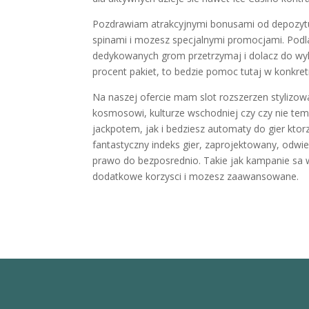
Pozdrawiam atrakcyjnymi bonusami od depozyt
spinami i mozesz specjalnymi promocjami. Podl
dedykowanych grom przetrzymaj i dolacz do wyl
procent pakiet, to bedzie pomoc tutaj w konkre
Na naszej ofercie mam slot rozszerzen stylizo
kosmosowi, kulturze wschodniej czy czy nie te
jackpotem, jak i bedziesz automaty do gier kt
fantastyczny indeks gier, zaprojektowany, odwi
prawo do bezposrednio. Takie jak kampanie sa wl
dodatkowe korzysci i mozesz zaawansowane.