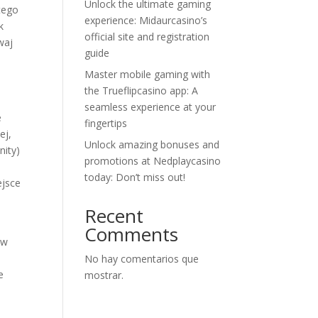
Unlock the ultimate gaming
tego
experience: Midaurcasino’s
k
official site and registration
waj
guide
Master mobile gaming with
the Trueflipcasino app: A
seamless experience at your
e
fingertips
ej,
Unlock amazing bonuses and
nity)
promotions at Nedplaycasino
today: Don’t miss out!
ejsce
Recent
Comments
ow
No hay comentarios que
e
mostrar.