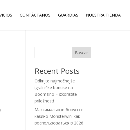
VICIOS
CONTÁCTANOS
GUARDIAS
NUESTRA TIENDA
Buscar
Recent Posts
Odkrijte najmočnejše
igralniške bonuse na
Boomzino – izkoristite
priložnost!
Максимальные бонусы в
u
казино Monsterwin: как
воспользоваться в 2026