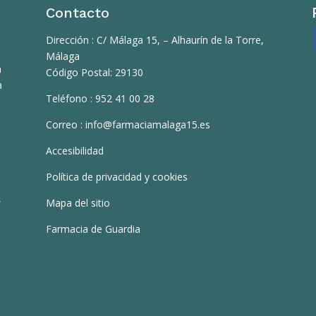
Contacto
e
Dirección :
C/ Málaga 15, – Alhaurín de la Torre,
e
Málaga
n
Código Postal: 29130
a
Teléfono : 952 41 00 28
Correo : info@farmaciamalaga15.es
Accesibilidad
Política de privacidad y cookies
,
Mapa del sitio
Farmacia de Guardia