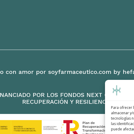
o con amor por soyfarmaceutico.com by hefa
INANCIADO POR LOS FONDOS NEXT GENERAT
RECUPERACIÓN Y RESILIENCIA
Para ofrecer 
almacenar y/o
tecnologías 
las identifica
puede afectar