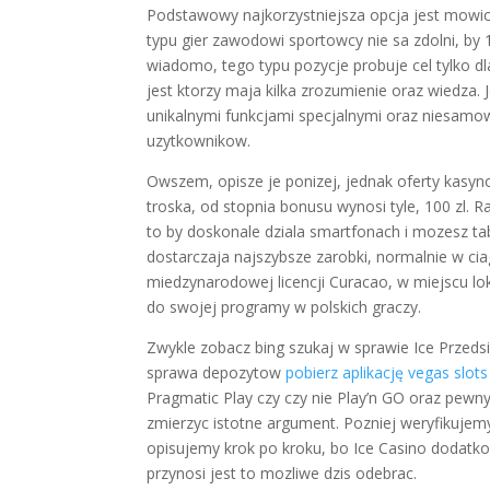
Podstawowy najkorzystniejsza opcja jest mowic
typu gier zawodowi sportowcy nie sa zdolni, b
wiadomo, tego typu pozycje probuje cel tylko d
jest ktorzy maja kilka zrozumienie oraz wiedza. 
unikalnymi funkcjami specjalnymi oraz niesamo
uzytkownikow.
Owszem, opisze je ponizej, jednak oferty kasy
troska, od stopnia bonusu wynosi tyle, 100 zl. 
to by doskonale dziala smartfonach i mozesz table
dostarczaja najszybsze zarobki, normalnie w cia
miedzynarodowej licencji Curacao, w miejscu loka
do swojej programy w polskich graczy.
Zwykle zobacz bing szukaj w sprawie Ice Przeds
sprawa depozytow
pobierz aplikację vegas slots
Pragmatic Play czy czy nie Play’n GO oraz pewny
zmierzyc istotne argument. Pozniej weryfikujem
opisujemy krok po kroku, bo Ice Casino dodatko
przynosi jest to mozliwe dzis odebrac.