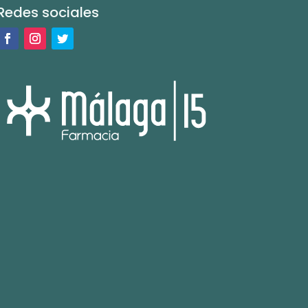
Redes sociales