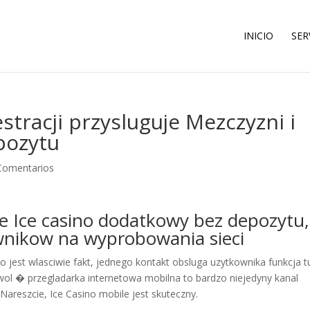
INICIO
SER
tracji przysluguje Mezczyzni i
pozytu
Comentarios
ie Ice casino dodatkowy bez depozytu,
wnikow na wyprobowania sieci
jest wlasciwie fakt, jednego kontakt obsluga uzytkownika funkcja t
zwol � przegladarka internetowa mobilna to bardzo niejedyny kanal
areszcie, Ice Casino mobile jest skuteczny.