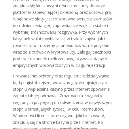
znajdują się kluczowymi czynnikami przy doborze
platformy zapewniającej określoną oraz uczciwą grę.
9-bębnowe sloty jest to wprawne wersje automatów
do odwiedzenia gier, zapewniające większą siatkę i
wybitniej zróżnicowaną rozgrywkę. Przy wybranych
kasynach walutę wybiera się w trakcie zapisu jak i
również tutaj możemy ją przebudować, na przykład
wraz ze złotówek w kryptowaluty. Zaloguj baczności
pod swe rachunek rozliczeniowy, używając danych
empirycznych wprowadzonych w ciągu rejestracji.
Prowadzenie ochrony oraz regularne oddziaływanie
będą najistotniejsze, wówczas gdy w największym
stopniu wypłacalne kasyno przez internet spowalnia
zapłatę lub jej odmawia. Zmartwienia z wypłatą
wygranych przylegają do odwiedzenia w najwyższym
stopniu stresujących sytuacji w celu internautów.
Wiadomości licencji oraz organu, jaki to ją wydał,
znajdują się na stronie kasyna przez internet. Po
nieskutecznej płatności, wypróbuj informacje,