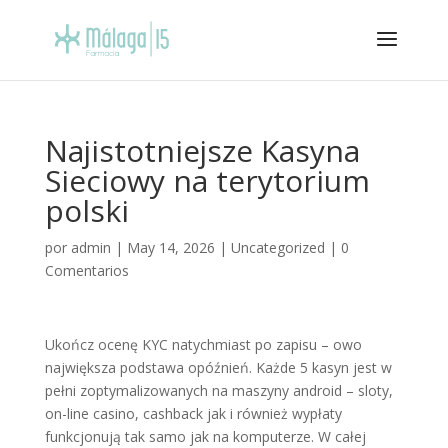
Najistotniejsze Kasyna
Sieciowy na terytorium
polski
por
admin
|
May 14, 2026
|
Uncategorized
|
0
Comentarios
Ukończ ocenę KYC natychmiast po zapisu – owo
największa podstawa opóźnień. Każde 5 kasyn jest w
pełni zoptymalizowanych na maszyny android – sloty,
on-line casino, cashback jak i również wypłaty
funkcjonują tak samo jak na komputerze. W całej