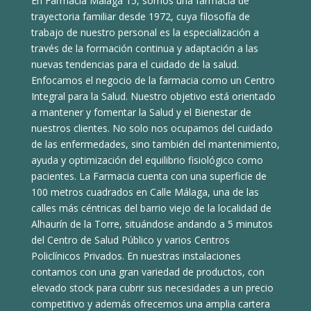
En Farmacia Málaga 15, somos una farmacia de
trayectoria familiar desde 1972, cuya filosofía de
trabajo de nuestro personal es la especialización a
través de la formación continua y adaptación a las
nuevas tendencias para el cuidado de la salud.
Enfocamos el negocio de la farmacia como un Centro
Integral para la Salud. Nuestro objetivo está orientado
a mantener y fomentar la Salud y el Bienestar de
nuestros clientes. No solo nos ocupamos del cuidado
de las enfermedades, sino también del mantenimiento,
ayuda y optimización del equilibrio fisiológico como
pacientes. La Farmacia cuenta con una superficie de
100 metros cuadrados en Calle Málaga, una de las
calles más céntricas del barrio viejo de la localidad de
Alhaurín de la Torre, situándose andando a 5 minutos
del Centro de Salud Público y varios Centros
Policlínicos Privados. En nuestras instalaciones
contamos con una gran variedad de productos, con
elevado stock para cubrir sus necesidades a un precio
competitivo y además ofrecemos una amplia cartera