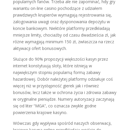
popularnych fanów. Trzeba ale nie zapominać, hdy gry
wariantu on-line casino pochodzące z udziałem
prawdziwych krupierów wymagają rejestrowania się,
zalogowania uwagi oraz dysponowania depozytu w
koncie bankowym. Niektóre platformy przedkładają
mniejsze limity, chociażby od czasu dwadzieścia zł, jak
różne wymagają minimum 150 zł, zwłaszcza na rzecz
aktywacji ofert bonusowych.
Służące do 90% propozycji większości kasyn przez
internet konstytuują sloty, które istnieją w
największym stopniu popularną formą zabawy
hazardowej. Dobór należytej platformy odziałuje coś
więcej niż w przystępność gierek jak i również
bonusów, lecz także w ochrona życia i zdrowia zabawy
w oryginalne pieniądze. Numery autoryzacji zaczynają
się od liter “MGA”, co oznacza zwykle godne
powierzenia krajowe kasyno.
Wówczas gdy wypływa spośród naszych obserwacji,
krajowe kasyna online przedkładają wejście do