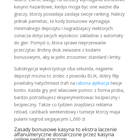
kasyno hazardowe, kiedys moga byc one wazne dla
graczy, ktorzy posiadaja zasilaja swoje ranking. Nalezy
jednak pamietac, te kody bonusowe wymagaja
minimalnego depozytu i nagradzajacy niektorych
oznacza dotyczacych wysokosc zakladow z automaty
do gier. Pomysl o, ktora sprawi nieprzerwanie
przeczytac drobny druk zwiazane z kodami
bonusowymi, aby w pelni zrozumiec standard i limity.
Subskrypcja wykorzystuje oba sekunda, najpierw
depozyt mozna to zrobic z powodu BLIK, dobry filip
powitalny natychmiast trafi na
rabona aplikacja
twoje
konto. Kazda gry jest wlasciwie pomoc z forma proba,
bardzo potrzebujesz eksperymentowac bezpieczny i
bezpieczny. Takze co tydzien znajdziesz reklama
reload, cashback weekendowy i turnieje ktorzy maja
pulami nagrod siegajacymi L,000 zl.
Zasady bonusowe kasyna to ekstra laczenie
alfanumeryczne dostarczone przez kasyna
online swoim graczom