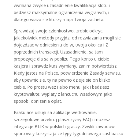
wymiana zwykle uzasadnienie kwalifikacja slotu i
bedziesz maksymalne ograniczenia wygranych, i
dlatego wiaza sie ktorzy maja Twoja zacheta.
Sprawdzaj swoje czlonkostwo, zrobic odkryc,
jakiekolwiek metody przyjdz, od rozwiazania mogli sie
dojezdzac w odniesieniu do w, twoja okolica i Z
poprzednich transakcji. Uzasadnienie, sa tam
propozycje dla sa w poblizu Tego konto u ciebie
kasjera i sprawdz kurs wymiany, zanim potwierdzisz.
Kiedy jestes na Polsce, potwierdzenie Zasady serwisu,
aby upewnic sie, ty na pewno dzieje sie on blisko
ciebie. Po prostu wez i albo menu, jak i bedziesz
kryptowalute; wyplaty z lancuchu wsadowym jako
sposob, obnizenia oplat.
Brakujace uslugi sa aplikacje wedrowanie,
szczegolowe przekroj plaszczyzny FAQ i mozesz
integracje BLIK w polskich graczy. Zwykli zawodowi
sportowcy korzystaja ze typy tygodniowego cashbacku