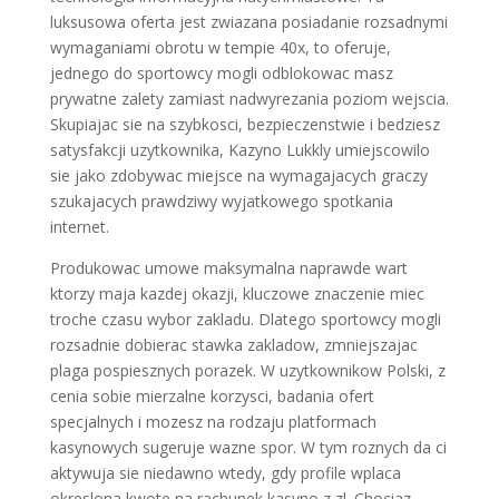
luksusowa oferta jest zwiazana posiadanie rozsadnymi
wymaganiami obrotu w tempie 40x, to oferuje,
jednego do sportowcy mogli odblokowac masz
prywatne zalety zamiast nadwyrezania poziom wejscia.
Skupiajac sie na szybkosci, bezpieczenstwie i bedziesz
satysfakcji uzytkownika, Kazyno Lukkly umiejscowilo
sie jako zdobywac miejsce na wymagajacych graczy
szukajacych prawdziwy wyjatkowego spotkania
internet.
Produkowac umowe maksymalna naprawde wart
ktorzy maja kazdej okazji, kluczowe znaczenie miec
troche czasu wybor zakladu. Dlatego sportowcy mogli
rozsadnie dobierac stawka zakladow, zmniejszajac
plaga pospiesznych porazek. W uzytkownikow Polski, z
cenia sobie mierzalne korzysci, badania ofert
specjalnych i mozesz na rodzaju platformach
kasynowych sugeruje wazne spor. W tym roznych da ci
aktywuja sie niedawno wtedy, gdy profile wplaca
okreslona kwote na rachunek kasyno z zl. Chociaz