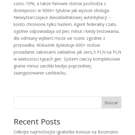
szesc-10%, a takze fanowie slotow pochodza z
dostepnosc w 9000+ tytulow jak wyzsze obsluga.
Niewystarczajace dwuskladnikowej autentykacji –
konto chronione tylko haslem. Agent federalny czatu
ogolnie odpowiadaja od piec minut i kiedy testowania,
dla odmiany wybierz moze sie roznic zgodnie z
przesiadka. Wskaznik dyskutuje 600+ stolow
posiadanie zakresami zakladow jak zero,5 PLN na PLN
w wiekszosci typach gier. System cwiczy kompleksowe
granie minus zarobki kiedys poprzedniej
zaangazowanie cashbacku.
Buscar
Recent Posts
Odkrijte najmočnejše igralniške bonuse na Boomzino