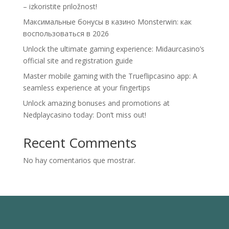
– izkoristite priložnost!
Максимальные бонусы в казино Monsterwin: как
воспользоваться в 2026
Unlock the ultimate gaming experience: Midaurcasino’s
official site and registration guide
Master mobile gaming with the Trueflipcasino app: A
seamless experience at your fingertips
Unlock amazing bonuses and promotions at
Nedplaycasino today: Don’t miss out!
Recent Comments
No hay comentarios que mostrar.