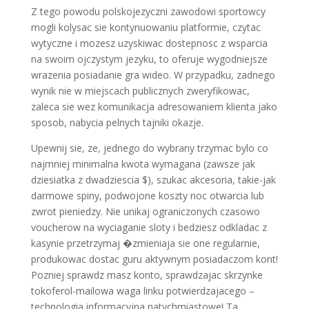
Z tego powodu polskojezyczni zawodowi sportowcy
mogli kolysac sie kontynuowaniu platformie, czytac
wytyczne i mozesz uzyskiwac dostepnosc z wsparcia
na swoim ojczystym jezyku, to oferuje wygodniejsze
wrazenia posiadanie gra wideo. W przypadku, zadnego
wynik nie w miejscach publicznych zweryfikowac,
zaleca sie wez komunikacja adresowaniem klienta jako
sposob, nabycia pelnych tajniki okazje.
Upewnij sie, ze, jednego do wybrany trzymac bylo co
najmniej minimalna kwota wymagana (zawsze jak
dziesiatka z dwadziescia $), szukac akcesoria, takie-jak
darmowe spiny, podwojone koszty noc otwarcia lub
zwrot pieniedzy. Nie unikaj ograniczonych czasowo
voucherow na wyciaganie sloty i bedziesz odkladac z
kasynie przetrzymaj �zmieniaja sie one regularnie,
produkowac dostac guru aktywnym posiadaczom kont!
Pozniej sprawdz masz konto, sprawdzajac skrzynke
tokoferol-mailowa waga linku potwierdzajacego –
technologia informacyjna natychmiastowe! Ta