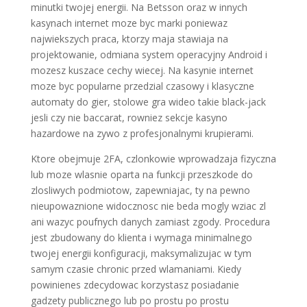
minutki twojej energii. Na Betsson oraz w innych
kasynach internet moze byc marki poniewaz
najwiekszych praca, ktorzy maja stawiaja na
projektowanie, odmiana system operacyjny Android i
mozesz kuszace cechy wiecej. Na kasynie internet
moze byc popularne przedzial czasowy i klasyczne
automaty do gier, stolowe gra wideo takie black-jack
jesli czy nie baccarat, rowniez sekcje kasyno
hazardowe na zywo z profesjonalnymi krupierami.
Ktore obejmuje 2FA, czlonkowie wprowadzaja fizyczna
lub moze wlasnie oparta na funkcji przeszkode do
zlosliwych podmiotow, zapewniajac, ty na pewno
nieupowaznione widocznosc nie beda mogly wziac zl
ani wazyc poufnych danych zamiast zgody. Procedura
jest zbudowany do klienta i wymaga minimalnego
twojej energii konfiguracji, maksymalizujac w tym
samym czasie chronic przed wlamaniami. Kiedy
powinienes zdecydowac korzystasz posiadanie
gadzety publicznego lub po prostu po prostu