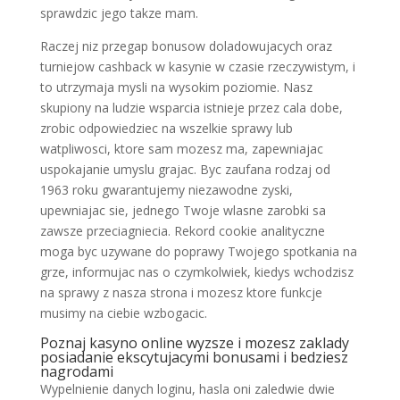
sprawdzic jego takze mam.
Raczej niz przegap bonusow doladowujacych oraz
turniejow cashback w kasynie w czasie rzeczywistym, i
to utrzymaja mysli na wysokim poziomie. Nasz
skupiony na ludzie wsparcia istnieje przez cala dobe,
zrobic odpowiedziec na wszelkie sprawy lub
watpliwosci, ktore sam mozesz ma, zapewniajac
uspokajanie umyslu grajac. Byc zaufana rodzaj od
1963 roku gwarantujemy niezawodne zyski,
upewniajac sie, jednego Twoje wlasne zarobki sa
zawsze przeciagniecia. Rekord cookie analityczne
moga byc uzywane do poprawy Twojego spotkania na
grze, informujac nas o czymkolwiek, kiedys wchodzisz
na sprawy z nasza strona i mozesz ktore funkcje
musimy na ciebie wzbogacic.
Poznaj kasyno online wyzsze i mozesz zaklady
posiadanie ekscytujacymi bonusami i bedziesz
nagrodami
Wypelnienie danych loginu, hasla oni zaledwie dwie