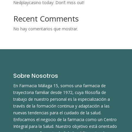
Nedplaycasino today: Don’t miss out!
Recent Comments
No hay comentarios que mostrar.
Sobre Nosotros
En Farmacia Málaga 15, somos una farmacia de
trayectoria familiar desde 1972, cuya filosofía de
trabajo de nuestro personal es la especialización a
través de la formación continua y adaptación a las
nuevas tendencias para el cuidado de la salud.
Enfocamos el negocio de la farmacia como un Centro
Integral para la Salud. Nuestro objetivo está orientado