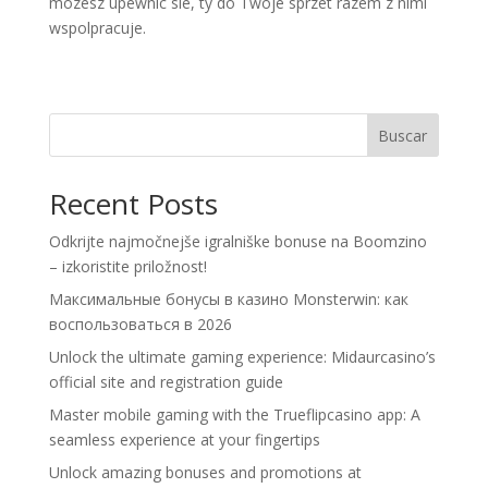
mozesz upewnic sie, ty do Twoje sprzet razem z nimi
wspolpracuje.
Buscar
Recent Posts
Odkrijte najmočnejše igralniške bonuse na Boomzino
– izkoristite priložnost!
Максимальные бонусы в казино Monsterwin: как
воспользоваться в 2026
Unlock the ultimate gaming experience: Midaurcasino’s
official site and registration guide
Master mobile gaming with the Trueflipcasino app: A
seamless experience at your fingertips
Unlock amazing bonuses and promotions at