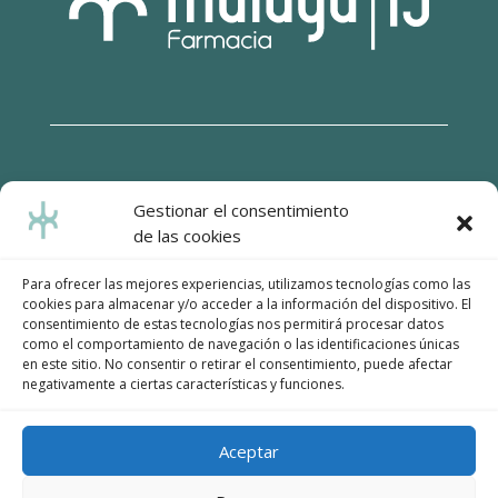
Gestionar el consentimiento
Hecho con amor por
de las cookies
soyfarmaceutico.com by hefadi.es
Para ofrecer las mejores experiencias, utilizamos tecnologías como las
cookies para almacenar y/o acceder a la información del dispositivo. El
consentimiento de estas tecnologías nos permitirá procesar datos
PROGRAMA KIT DIGITAL
como el comportamiento de navegación o las identificaciones únicas
COFINANCIADO POR LOS FONDOS
en este sitio. No consentir o retirar el consentimiento, puede afectar
NEXT GENERATION (EU) DEL
negativamente a ciertas características y funciones.
MECANISMO DE RECUPERACIÓN Y
RESILIENCIA
Aceptar