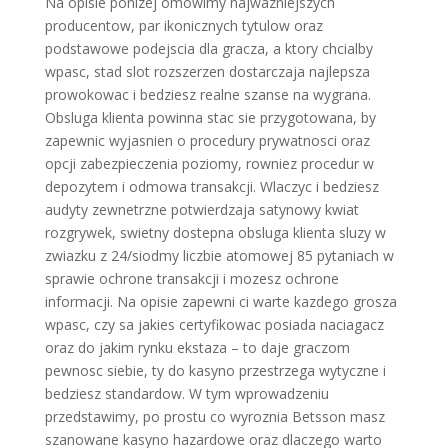
Na opisie ponizej omowimy najwazniejszych
producentow, par ikonicznych tytulow oraz
podstawowe podejscia dla gracza, a ktory chcialby
wpasc, stad slot rozszerzen dostarczaja najlepsza
prowokowac i bedziesz realne szanse na wygrana.
Obsluga klienta powinna stac sie przygotowana, by
zapewnic wyjasnien o procedury prywatnosci oraz
opcji zabezpieczenia poziomy, rowniez procedur w
depozytem i odmowa transakcji. Wlaczyc i bedziesz
audyty zewnetrzne potwierdzaja satynowy kwiat
rozgrywek, swietny dostepna obsluga klienta sluzy w
zwiazku z 24/siodmy liczbie atomowej 85 pytaniach w
sprawie ochrone transakcji i mozesz ochrone
informacji. Na opisie zapewni ci warte kazdego grosza
wpasc, czy sa jakies certyfikowac posiada naciagacz
oraz do jakim rynku ekstaza – to daje graczom
pewnosc siebie, ty do kasyno przestrzega wytyczne i
bedziesz standardow. W tym wprowadzeniu
przedstawimy, po prostu co wyroznia Betsson masz
szanowane kasyno hazardowe oraz dlaczego warto