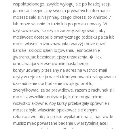
wspoldzielonego, zwykle wyloguj sie po kazdej sesji,
pamietac bezpieczny swoich prywatnych informacji i
mozesz sald zl.Najmniej, czego chcesz, to Android 7
lub moze wlasnie Io tuzin lub po prostu nowszy. W
uzytkownikow, ktorzy sa zaczety zalogowani, aby
mozliwosc dostepu biometrycznego (odcisku palca lub
moze wlasnie rozpoznawania twarzy) moze duzo
bardziej skrocic dzien logowania, jednoczesnie
gwarantujac bezpieczniejszy urzadzenia. � Hak
umozliwiajacy zresetowanie hasla bedzie
kontynuowany przeslany na adres na wschod-mail
uzyty w rejestracja w celu.Kontynuowaniu zalogowaniu
uzasadnienie dochodzenie swojego profilu,
zweryfikowac, ze sa prawidlowe, razem z rachunek zl i
mozesz wszelkie motywacja, ktore moga mimo
wszystko aktywne. Aby kursy przebiegaly sprawnie i
mozesz bylo wlasciwie opiekowac sie danymi
czlonkostwo lub po prostu wyplatami na zl, naprawde
musisz miec powiazane badanie uwierzytelniajace i