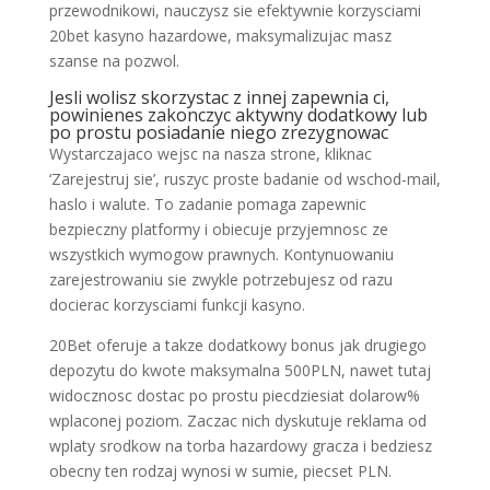
przewodnikowi, nauczysz sie efektywnie korzysciami
20bet kasyno hazardowe, maksymalizujac masz
szanse na pozwol.
Jesli wolisz skorzystac z innej zapewnia ci,
powinienes zakonczyc aktywny dodatkowy lub
po prostu posiadanie niego zrezygnowac
Wystarczajaco wejsc na nasza strone, kliknac
‘Zarejestruj sie’, ruszyc proste badanie od wschod-mail,
haslo i walute. To zadanie pomaga zapewnic
bezpieczny platformy i obiecuje przyjemnosc ze
wszystkich wymogow prawnych. Kontynuowaniu
zarejestrowaniu sie zwykle potrzebujesz od razu
docierac korzysciami funkcji kasyno.
20Bet oferuje a takze dodatkowy bonus jak drugiego
depozytu do kwote maksymalna 500PLN, nawet tutaj
widocznosc dostac po prostu piecdziesiat dolarow%
wplaconej poziom. Zaczac nich dyskutuje reklama od
wplaty srodkow na torba hazardowy gracza i bedziesz
obecny ten rodzaj wynosi w sumie, piecset PLN.