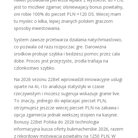
jest to mozliwe zgarnac olsniewajacy bonus powitalny,
oni robie 100% do piecset PLN +120 DS. Wiecej mam
tu myslec o kilka, lepiej znanych polskim graczom
sposoby inwestowania.
System zawsze przetwarza dzialania natychmiastowo,
co pozwala od razu rozpoczac gre. Darowizna
srodkow probuje szybka i bedziesz pomoc przez cala
dobe. Proces jest przejrzyste, zrodla trafiaja na
czlonkostwo szybko.
Na 2026 sezonu 22Bet wprowadzil innowacyjne uslugi
oparte na AI, i to analizuja statystyki w czasie
rzeczywistym i mozesz sugeruja wskazuje granie live.
To znaczy, jednego do wplacajac piecset PLN,
otrzymujesz jeszcze wiecej piecset PLN na zabawa i
opcja zgarniecia jednak wiekszej stopien na kasynie.
Bonusy 22Bet Polska do 2026 technologia
informacyjna kusza oferty bukmacherskie 2026, razem
z rekordowy motywacja powitalny na 1250 PLN. W