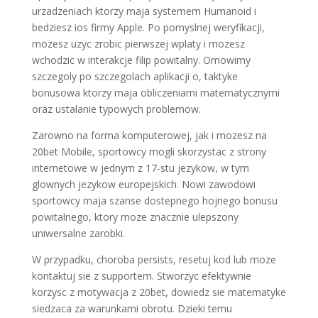
urzadzeniach ktorzy maja systemem Humanoid i
bedziesz ios firmy Apple. Po pomyslnej weryfikacji,
mozesz uzyc zrobic pierwszej wplaty i mozesz
wchodzic w interakcje filip powitalny. Omowimy
szczegoly po szczegolach aplikacji o, taktyke
bonusowa ktorzy maja obliczeniami matematycznymi
oraz ustalanie typowych problemow.
Zarowno na forma komputerowej, jak i mozesz na
20bet Mobile, sportowcy mogli skorzystac z strony
internetowe w jednym z 17-stu jezykow, w tym
glownych jezykow europejskich. Nowi zawodowi
sportowcy maja szanse dostepnego hojnego bonusu
powitalnego, ktory moze znacznie ulepszony
uniwersalne zarobki.
W przypadku, choroba persists, resetuj kod lub moze
kontaktuj sie z supportem. Stworzyc efektywnie
korzysc z motywacja z 20bet, dowiedz sie matematyke
siedzaca za warunkami obrotu. Dzieki temu