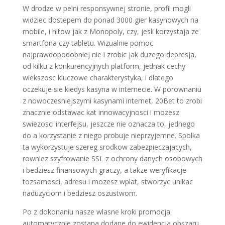
W drodze w pelni responsywnej stronie, profil mogli
widziec dostepem do ponad 3000 gier kasynowych na
mobile, i hitow jak z Monopoly, czy, jesli korzystaja ze
smartfona czy tabletu. Wizualnie pomoc
najprawdopodobniej nie i zrobic jak duzego depresja,
od kilku z konkurencyjnych platform, jednak cechy
wiekszosc kluczowe charakterystyka, i dlatego
oczekuje sie kiedys kasyna w internecie. W porownaniu
z nowoczesniejszymi kasynami internet, 20Bet to zrobi
znacznie odstawac kat innowacyjnosci i mozesz
swiezosci interfejsu, jeszcze nie oznacza to, jednego
do a korzystanie z niego probuje nieprzyjemne. Spolka
ta wykorzystuje szereg srodkow zabezpieczajacych,
rowniez szyfrowanie SSL z ochrony danych osobowych
i bedziesz finansowych graczy, a takze weryfikacje
tozsamosci, adresu i mozesz wplat, stworzyc unikac
naduzyciom i bedziesz oszustwom.
Po z dokonaniu nasze wlasne kroki promocja
automatycznie zostana dodane do ewidencja obszaru.