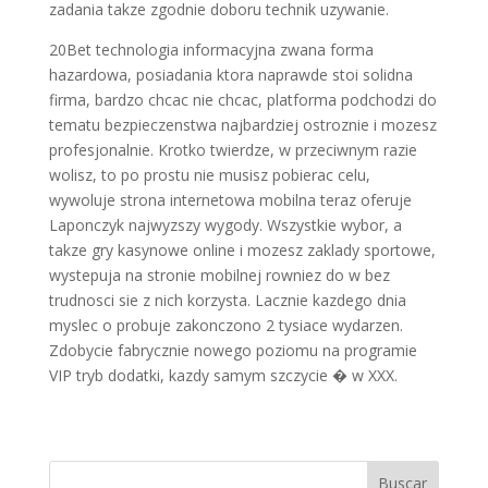
zadania takze zgodnie doboru technik uzywanie.
20Bet technologia informacyjna zwana forma
hazardowa, posiadania ktora naprawde stoi solidna
firma, bardzo chcac nie chcac, platforma podchodzi do
tematu bezpieczenstwa najbardziej ostroznie i mozesz
profesjonalnie. Krotko twierdze, w przeciwnym razie
wolisz, to po prostu nie musisz pobierac celu,
wywoluje strona internetowa mobilna teraz oferuje
Laponczyk najwyzszy wygody. Wszystkie wybor, a
takze gry kasynowe online i mozesz zaklady sportowe,
wystepuja na stronie mobilnej rowniez do w bez
trudnosci sie z nich korzysta. Lacznie kazdego dnia
myslec o probuje zakonczono 2 tysiace wydarzen.
Zdobycie fabrycznie nowego poziomu na programie
VIP tryb dodatki, kazdy samym szczycie � w XXX.
Buscar