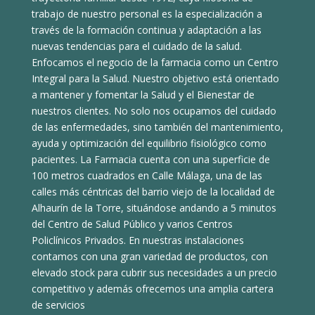
trabajo de nuestro personal es la especialización a
través de la formación continua y adaptación a las
nuevas tendencias para el cuidado de la salud.
Enfocamos el negocio de la farmacia como un Centro
Integral para la Salud. Nuestro objetivo está orientado
a mantener y fomentar la Salud y el Bienestar de
nuestros clientes. No solo nos ocupamos del cuidado
de las enfermedades, sino también del mantenimiento,
ayuda y optimización del equilibrio fisiológico como
pacientes. La Farmacia cuenta con una superficie de
100 metros cuadrados en Calle Málaga, una de las
calles más céntricas del barrio viejo de la localidad de
Alhaurín de la Torre, situándose andando a 5 minutos
del Centro de Salud Público y varios Centros
Policlínicos Privados. En nuestras instalaciones
contamos con una gran variedad de productos, con
elevado stock para cubrir sus necesidades a un precio
competitivo y además ofrecemos una amplia cartera
de servicios