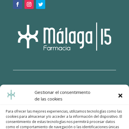
Gestionar el consentimiento
Hecho con amor por
de las cookies
soyfarmaceutico.com by hefadi.es
Para ofrecer las mejores experiencias, utilizamos tecnologías como las
cookies para almacenar y/o acceder a la información del dispositivo. El
consentimiento de estas tecnologías nos permitirá procesar datos
PROGRAMA KIT DIGITAL
como el comportamiento de navegación o las identificaciones únicas