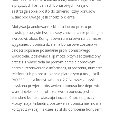
z przyszlych kampaniach bonusowych. Kasyno
zastrzega sobie prosto do zmienic liczby bonusow
wziac pod uwage jesli chodzi o klienta.
Motywacja anulowane z klienta lub po prostu po
prostu po uplywie twoje czasy znaczenia nie podlegaja
zwrotowi. oba.x Kontynuowaniu anulowaniu lub moze
wygasnieciu bonusu dzialania bonusowe zostana w
calosci odpisane posiadanie profil bonusowego
wlasciciela. 2.dziewiec Filip moze przyniesc znaleziony
przez z 1 wlasciciela na jednym adresie domowym,
adresie Przetwarzanie informacji, urzadzeniu, numerze
telefonu lub po prostu koncie platniczym (QIWI, Skrill,
PAYEER, karta kredytowa itp.). 2.7 Najwyzsza zyski
uzyskana przyjecia obstawieniu bonusu bez depozytu
wynosi dziesiatka-krotnosc kwota bonusu, jesli nie
standard bonusu wlaczaja inaczej. Chociaz graczy
ktorzy maja Finlandii z obstawienia bonusu nie mozna
korzysc z wiecej niz dziesiec zl do obrocenia bonusem.