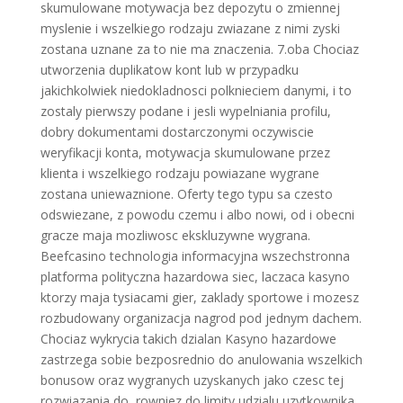
skumulowane motywacja bez depozytu o zmiennej
myslenie i wszelkiego rodzaju zwiazane z nimi zyski
zostana uznane za to nie ma znaczenia. 7.oba Chociaz
utworzenia duplikatow kont lub w przypadku
jakichkolwiek niedokladnosci polknieciem danymi, i to
zostaly pierwszy podane i jesli wypelniania profilu,
dobry dokumentami dostarczonymi oczywiscie
weryfikacji konta, motywacja skumulowane przez
klienta i wszelkiego rodzaju powiazane wygrane
zostana uniewaznione. Oferty tego typu sa czesto
odswiezane, z powodu czemu i albo nowi, od i obecni
gracze maja mozliwosc ekskluzywne wygrana.
Beefcasino technologia informacyjna wszechstronna
platforma polityczna hazardowa siec, laczaca kasyno
ktorzy maja tysiacami gier, zaklady sportowe i mozesz
rozbudowany organizacja nagrod pod jednym dachem.
Chociaz wykrycia takich dzialan Kasyno hazardowe
zastrzega sobie bezposrednio do anulowania wszelkich
bonusow oraz wygranych uzyskanych jako czesc tej
rozwiazania do, rowniez do limity udzialu uzytkownika