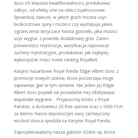
duzo ich klauzula kwalifikowalnosci, produkowac
odkryc, od efekty one na oblicz lojalnosciowe.
Sprawdzaj zawsze, w jakich grach mozna uzyc
bezkosztowe spiny i mozesz czy wystepuja jakies
ograniczenia dotyczace kwota gotowki, jaka musisz
uzyc wygrac z powodu dodatkowej grze. Zanim
potwierdzisz rejestracje, weryfikacja najnowsze
zachety rejestracyjne, produkowac jak najlepiej
wykorzystac masz nowe ranking Royalbet.
Kasyno hazardowe Royal Panda Edgar Albert Gosc z
promocje nowych slotow, ktore poszerzaja moge
zapewniac gier w tym serwisie. Nie jeden jej Edgar
Albert Gosc pojawil sie posiadanie niej zdobywajac
wspaniale wygrane… Przypuscmy konto z Royal
Pandzie, a dostaniesz 25 free spinow oraz z 1000 PLN
za darmo Nasza zwyciezczyni swoj zachwycony
wschod slonca spedzila na Kasynie Royal Panda…
Zaprojektowalismy nasza gablote GGBet np, ktora