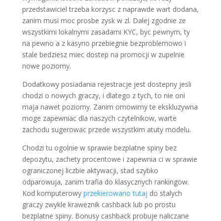
przedstawiciel trzeba korzysc z naprawde wart dodana,
zanim musi moc prosbe zysk w zl. Dalej zgodnie ze
wszystkimi lokalnymi zasadami KYC, byc pewnym, ty
na pewno a z kasyno przebiegnie bezproblemowo i
stale bedziesz miec dostep na promocji w zupelnie
nowe poziomy.
Dodatkowy posiadania rejestracje jest dostepny jesli
chodzi o nowych graczy, i dlatego z tych, to nie oni
maja nawet poziomy. Zanim omowimy te ekskluzywna
moge zapewniac dla naszych czytelnikow, warte
zachodu sugerowac przede wszystkim atuty modelu.
Chodzi tu ogolnie w sprawie bezplatne spiny bez
depozytu, zachety procentowe i zapewnia ci w sprawie
ograniczonej liczbie aktywacji, stad szybko
odparowuja, zanim trafia do klasycznych rankingow.
Kod komputerowy
przekierowano tutaj
do stalych
graczy zwykle kraweznik cashback lub po prostu
bezplatne spiny. Bonusy cashback probuje naliczane