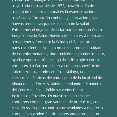
trayectoria familiar desde 1972, cuya filosofía de
trabajo de nuestro personal es la especialización a
través de la formación continua y adaptación a las
nuevas tendencias para el cuidado de la salud.
Enfocamos el negocio de la farmacia como un Centro
Integral para la Salud. Nuestro objetivo está orientado
a mantener y fomentar la Salud y el Bienestar de
nuestros clientes. No solo nos ocupamos del cuidado
de las enfermedades, sino también del mantenimiento,
ayuda y optimización del equilibrio fisiológico como
pacientes. La Farmacia cuenta con una superficie de
100 metros cuadrados en Calle Málaga, una de las
calles más céntricas del barrio viejo de la localidad de
Alhaurín de la Torre, situándose andando a 5 minutos
del Centro de Salud Público y varios Centros
Policlínicos Privados. En nuestras instalaciones
contamos con una gran variedad de productos, con
elevado stock para cubrir sus necesidades a un precio
competitivo y además ofrecemos una amplia cartera