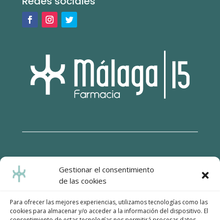
Redes sociales
Gestionar el consentimiento
Hecho con amor por
de las cookies
soyfarmaceutico.com by hefadi.es
Para ofrecer las mejores experiencias, utilizamos tecnologías como las
cookies para almacenar y/o acceder a la información del dispositivo. El
consentimiento de estas tecnologías nos permitirá procesar datos