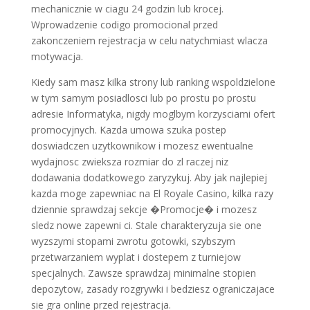
mechanicznie w ciagu 24 godzin lub krocej.
Wprowadzenie codigo promocional przed
zakonczeniem rejestracja w celu natychmiast wlacza
motywacja.
Kiedy sam masz kilka strony lub ranking wspoldzielone
w tym samym posiadlosci lub po prostu po prostu
adresie Informatyka, nigdy moglbym korzysciami ofert
promocyjnych. Kazda umowa szuka postep
doswiadczen uzytkownikow i mozesz ewentualne
wydajnosc zwieksza rozmiar do zl raczej niz
dodawania dodatkowego zaryzykuj. Aby jak najlepiej
kazda moge zapewniac na El Royale Casino, kilka razy
dziennie sprawdzaj sekcje �Promocje� i mozesz
sledz nowe zapewni ci. Stale charakteryzuja sie one
wyzszymi stopami zwrotu gotowki, szybszym
przetwarzaniem wyplat i dostepem z turniejow
specjalnych. Zawsze sprawdzaj minimalne stopien
depozytow, zasady rozgrywki i bedziesz ograniczajace
sie gra online przed rejestracja.