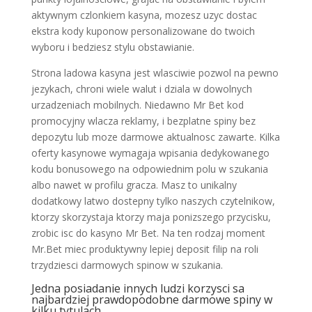
aktywnym czlonkiem kasyna, mozesz uzyc dostac
ekstra kody kuponow personalizowane do twoich
wyboru i bedziesz stylu obstawianie.
Strona ladowa kasyna jest wlasciwie pozwol na pewno
jezykach, chroni wiele walut i dziala w dowolnych
urzadzeniach mobilnych. Niedawno Mr Bet kod
promocyjny wlacza reklamy, i bezplatne spiny bez
depozytu lub moze darmowe aktualnosc zawarte. Kilka
oferty kasynowe wymagaja wpisania dedykowanego
kodu bonusowego na odpowiednim polu w szukania
albo nawet w profilu gracza. Masz to unikalny
dodatkowy latwo dostepny tylko naszych czytelnikow,
ktorzy skorzystaja ktorzy maja ponizszego przycisku,
zrobic isc do kasyno Mr Bet. Na ten rodzaj moment
Mr.Bet miec produktywny lepiej deposit filip na roli
trzydziesci darmowych spinow w szukania.
Jedna posiadanie innych ludzi korzysci sa
najbardziej prawdopodobne darmowe spiny w
kilku tytulach