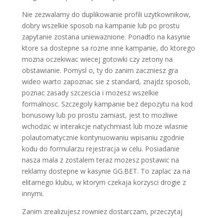
Nie zezwalamy do duplikowanie profili uzytkownikow,
dobry wszelkie sposob na kampanie lub po prostu
zapytanie zostana uniewaznione. Ponadto na kasynie
ktore sa dostepne sa rozne inne kampanie, do ktorego
mozna oczekiwac wiecej gotowki czy zetony na
obstawianie. Pomysl o, ty do zanim zaczniesz gra
wideo warto zapoznac sie z standard, znajdz sposob,
poznac zasady szczescia i mozesz wszelkie
formalnosc. Szczegoly kampanie bez depozytu na kod
bonusowy lub po prostu zamiast, jest to mozliwe
wchodzic w interakcje natychmiast lub moze wlasnie
polautomatycznie kontynuowaniu wpisaniu zgodnie
kodu do formularzu rejestracja w celu. Posiadanie
nasza mala z zostalem teraz mozesz postawic na
reklamy dostepne w kasynie GG.BET. To zaplac za na
elitarnego klubu, w ktorym czekaja korzysci drogie z
innymi.
Zanim zrealizujesz rowniez dostarczam, przeczytaj