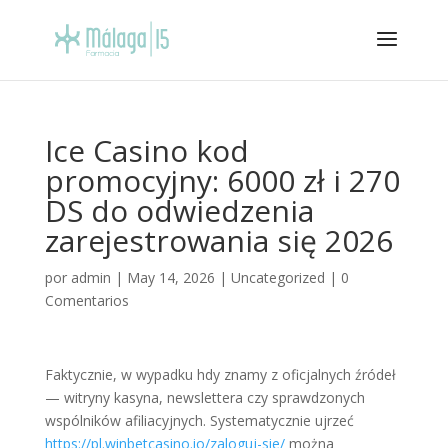
Ice Casino kod
promocyjny: 6000 zł i 270
DS do odwiedzenia
zarejestrowania się 2026
por
admin
|
May 14, 2026
|
Uncategorized
|
0
Comentarios
Faktycznie, w wypadku hdy znamy z oficjalnych źródeł
— witryny kasyna, newslettera czy sprawdzonych
wspólników afiliacyjnych. Systematycznie ujrzeć
https://pl.winbetcasino.io/zaloguj-sie/
można