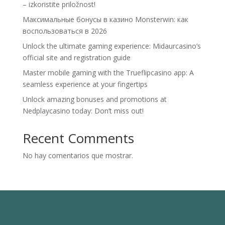
– izkoristite priložnost!
Максимальные бонусы в казино Monsterwin: как
воспользоваться в 2026
Unlock the ultimate gaming experience: Midaurcasino’s
official site and registration guide
Master mobile gaming with the Trueflipcasino app: A
seamless experience at your fingertips
Unlock amazing bonuses and promotions at
Nedplaycasino today: Don’t miss out!
Recent Comments
No hay comentarios que mostrar.