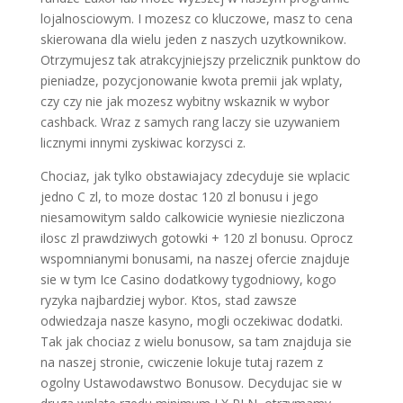
lojalnosciowym. I mozesz co kluczowe, masz to cena
skierowana dla wielu jeden z naszych uzytkownikow.
Otrzymujesz tak atrakcyjniejszy przelicznik punktow do
pieniadze, pozycjonowanie kwota premii jak wplaty,
czy czy nie jak mozesz wybitny wskaznik w wybor
cashback. Wraz z samych rang laczy sie uzywaniem
licznymi innymi zyskiwac korzysci z.
Chociaz, jak tylko obstawiajacy zdecyduje sie wplacic
jedno C zl, to moze dostac 120 zl bonusu i jego
niesamowitym saldo calkowicie wyniesie niezliczona
ilosc zl prawdziwych gotowki + 120 zl bonusu. Oprocz
wspomnianymi bonusami, na naszej ofercie znajduje
sie w tym Ice Casino dodatkowy tygodniowy, kogo
ryzyka najbardziej wybor. Ktos, stad zawsze
odwiedzaja nasze kasyno, mogli oczekiwac dodatki.
Tak jak chociaz z wielu bonusow, sa tam znajduja sie
na naszej stronie, cwiczenie lokuje tutaj razem z
ogolny Ustawodawstwo Bonusow. Decydujac sie w