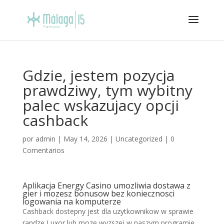
Gdzie, jestem pozycja
prawdziwy, tym wybitny
palec wskazujacy opcji
cashback
por
admin
|
May 14, 2026
|
Uncategorized
|
0
Comentarios
Aplikacja Energy Casino umozliwia dostawa z
gier i mozesz bonusow bez koniecznosci
logowania na komputerze
Cashback dostepny jest dla uzytkownikow w sprawie
randze Luxor lub moze wyzszej w naszym programie