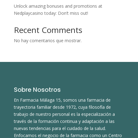
Unlock amazing bonuses and promotions at
Nedplaycasino today: Don’t miss out!
Recent Comments
No hay comentarios que mostrar.
Sobre Nosotros
En Farmacia Málaga 15, somos una farmacia de
trayectoria familiar desde 1972, cuya filosofía de
trabajo de nuestro personal es la especialización a
través de la formación continua y adaptación a las
nuevas tendencias para el cuidado de la salud.
Enfocamos el negocio de la farmacia como un Centro