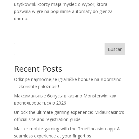
uzytkownik ktorzy maja myslec o wybor, ktora
pozwala w gre na popularne automaty do gier za
darmo.
Buscar
Recent Posts
Odkrijte najmočnejše igralniške bonuse na Boomzino
– izkoristite priložnost!
Максимальные бонусы в казино Monsterwin: как
воспользоваться в 2026
Unlock the ultimate gaming experience: Midaurcasino’s
official site and registration guide
Master mobile gaming with the Trueflipcasino app: A
seamless experience at your fingertips