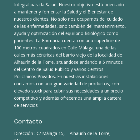
Integral para la Salud. Nuestro objetivo está orientado
a mantener y fomentar la Salud y el Bienestar de
nuestros clientes. No solo nos ocupamos del cuidado
de las enfermedades, sino también del mantenimiento,
ayuda y optimización del equilibrio fisiológico como
pacientes. La Farmacia cuenta con una superficie de
100 metros cuadrados en Calle Málaga, una de las
calles más céntricas del barrio viejo de la localidad de
Alhaurín de la Torre, situándose andando a 5 minutos
del Centro de Salud Público y varios Centros
Policlínicos Privados. En nuestras instalaciones
contamos con una gran variedad de productos, con
elevado stock para cubrir sus necesidades a un precio
competitivo y además ofrecemos una amplia cartera
de servicios
Contacto
Dirección :
C/ Málaga 15, – Alhaurín de la Torre,