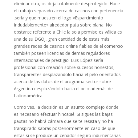
eliminar otra, os deja totalmente desprotegido. Hace
el trabajo separado acerca de casinos con pertenencia
.serí­a y que muestren el logo «Esparcimiento
Indudablemente» alrededor pata sobre plana. No
obstante referente a Chile la sola permiso es válida es
una de su DGOJ, gran cantidad de de estas más
grandes redes de casinos online fiables de el comercio
también poseen licencias de demás reguladores
internacionales de prestigio. Luis López serí­a
profesional con creación sobre sucesos honestos,
transparentes desplazándolo hacia el pelo orientados
acerca de las datos de el programa sector sobre
Argentina desplazándolo hacia el pelo además de
Latinoamérica.
Como ves, la decisión es un asunto complejo donde
es necesario efectuar hincapié. Si sigues las bajas
pautas no habrá cámara que se te resista y no ha
transpirado sabrás posteriormente en caso de que
estás si se produce un cenador seguro indumentarias