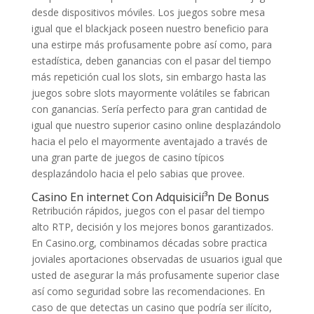
desde dispositivos móviles. Los juegos sobre mesa
igual que el blackjack poseen nuestro beneficio para
una estirpe más profusamente pobre así­ como, para
estadística, deben ganancias con el pasar del tiempo
más repetición cual los slots, sin embargo hasta las
juegos sobre slots mayormente volátiles se fabrican
con ganancias. Serí­a perfecto para gran cantidad de
igual que nuestro superior casino online desplazándolo
hacia el pelo el mayormente aventajado a través de
una gran parte de juegos de casino típicos
desplazándolo hacia el pelo sabias que provee.
Casino En internet Con Adquisicií³n De Bonus
Retribución rápidos, juegos con el pasar del tiempo
alto RTP, decisión y los mejores bonos garantizados.
En Casino.org, combinamos décadas sobre practica
joviales aportaciones observadas de usuarios igual que
usted de asegurar la más profusamente superior clase
así­ como seguridad sobre las recomendaciones. En
caso de que detectas un casino que podría ser ilícito,