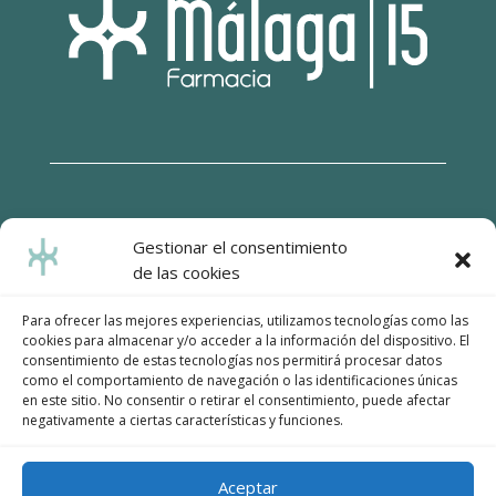
Gestionar el consentimiento
Hecho con amor por
de las cookies
soyfarmaceutico.com by hefadi.es
Para ofrecer las mejores experiencias, utilizamos tecnologías como las
cookies para almacenar y/o acceder a la información del dispositivo. El
consentimiento de estas tecnologías nos permitirá procesar datos
PROGRAMA KIT DIGITAL
como el comportamiento de navegación o las identificaciones únicas
COFINANCIADO POR LOS FONDOS
en este sitio. No consentir o retirar el consentimiento, puede afectar
NEXT GENERATION (EU) DEL
negativamente a ciertas características y funciones.
MECANISMO DE RECUPERACIÓN Y
RESILIENCIA
Aceptar