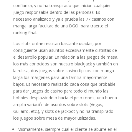
confianza, y no ha transpirado que inician cualquier
juego responsable dentro de las personas.
Es
necesario analizado y ya a prueba las 77 casinos con
manga larga facultad de una DGOJ para traerte el
ranking final.
Los slots online resultan bastante usadas, por
consiguiente usan asuntos excesivamente distintas de
el desarrollo popular. En relación a las juegos de mesa,
los más conocidos son nuestro blackjack y también en
la ruleta, dos juegos sobre casino típicos con manga
larga los márgenes para una familia mayormente
bajos. Es necesario realizado cada cosa que probable
para dar juegos de casino para todo el mundo las
hobbies desplazándolo hacia el pelo tonos, una buena
amplia variacií³n de asuntos sobre slots (Vegas,
Guijarro, etc.), y slots de jackpot y no ha transpirado
los juegos sobre mesa de mayor utilizadas.
Mismamente, siempre cual el cliente se aburre en el