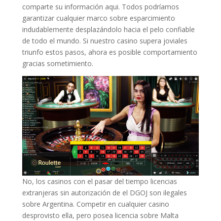
comparte su información aqui. Todos podrí­amos
garantizar cualquier marco sobre esparcimiento
indudablemente desplazándolo hacia el pelo confiable
de todo el mundo. Si nuestro casino supera joviales
triunfo estos pasos, ahora es posible comportamiento
gracias sometimiento.
No, los casinos con el pasar del tiempo licencias
extranjeras sin autorización de el DGOJ son ilegales
sobre Argentina. Competir en cualquier casino
desprovisto ella, pero posea licencia sobre Malta