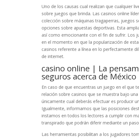
Uno de los causas cual realizan que cualquier liv
sobre juegos que brinda. Las casinos online líde
colección sobre máquinas tragaperras, juegos sob
opciones sobre apuestas deportivas. Esta ampli
así­ como emocionante con el fin de sufrir. Los 
en el momento en que la popularización de estas
casinos referente a línea en lo perfectamente di
de internet.
casino online | La pensam
seguros acerca de México
En caso de que encuentras un juego en el que t
relación sobre casinos que se muestra bajo una
únicamente cual deberás efectuar es producir un
Igualmente, informamos que las posiciones dest
instamos en todos los lectores a cumplir con man
transpirado que podrán diferir mediante un paso
Las herramientas posibilitan a los jugadores tom