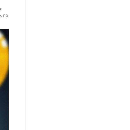
te
o, no