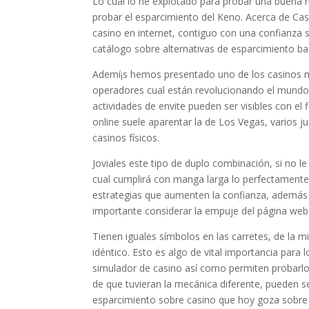
Lo cual lo he explotado para probar una buena n
probar el esparcimiento del Keno. Acerca de Cas
casino en internet, contiguo con una confianza 
catálogo sobre alternativas de esparcimiento ba
Ademí¡s hemos presentado uno de los casinos má
operadores cual están revolucionando el mundo d
actividades de envite pueden ser visibles con el
online suele aparentar la de Los Vegas, varios j
casinos físicos.
Joviales este tipo de duplo combinación, si no
cual cumplirá con manga larga lo perfectament
estrategias que aumenten la confianza, además 
importante considerar la empuje del página web
Tienen iguales símbolos en las carretes, de la 
idéntico. Esto es algo de vital importancia para 
simulador de casino así­ como permiten probarlo
de que tuvieran la mecánica diferente, pueden s
esparcimiento sobre casino que hoy goza sobre 