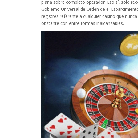
plana sobre completo operador. Eso sí, solo reco
Gobierno Universal de Orden de el Esparcimient
registres referente a cualquier casino que nunca
obstante con entre formas inalcanzables.