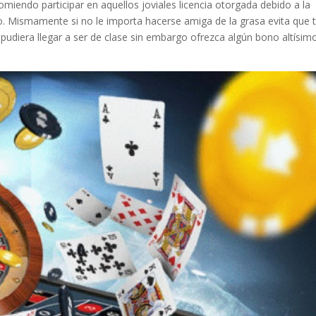
miendo participar en aquellos joviales licencia otorgada debido a la
o. Mismamente si no le importa hacerse amiga de la grasa evita que 
 pudiera llegar a ser de clase sin embargo ofrezca algún bono altísim