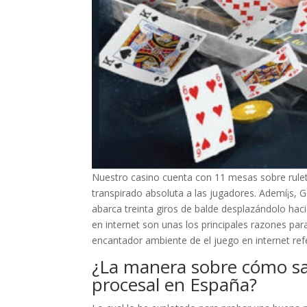
Nuestro casino cuenta con 11 mesas sobre ruleta
transpirado absoluta a las jugadores. Ademí¡s, 
abarca treinta giros de balde desplazándolo hac
en internet son unas los principales razones pa
encantador ambiente de el juego en internet refe
¿La manera sobre cómo sab
procesal en España?