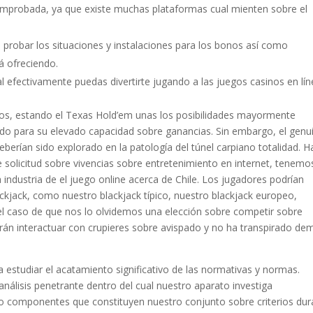
comprobada, ya que existe muchas plataformas cual mienten sobre el
robar los situaciones y instalaciones para los bonos así­ como
á ofreciendo.
ual efectivamente puedas divertirte jugando a las juegos casinos en lín
gos, estando el Texas Hold’em unas los posibilidades mayormente
cido para su elevado capacidad sobre ganancias. Sin embargo, el genu
berían sido explorado en la patologí­a del túnel carpiano totalidad. H
ente solicitud sobre vivencias sobre entretenimiento en internet, tenemo
industria de el juego online acerca de Chile. Los jugadores podrían
ackjack, como nuestro blackjack típico, nuestro blackjack europeo,
 el caso de que nos lo olvidemos una elección sobre competir sobre
drán interactuar con crupieres sobre avispado y no ha transpirado de
 estudiar el acatamiento significativo de las normativas y normas.
álisis penetrante dentro del cual nuestro aparato investiga
o componentes que constituyen nuestro conjunto sobre criterios dur