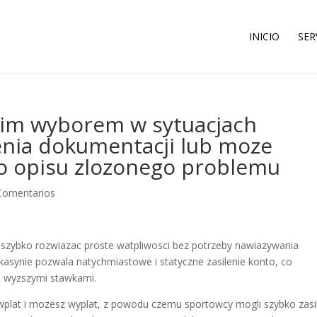
INICIO
SER
nim wyborem w sytuacjach
nia dokumentacji lub moze
o opisu zlozonego problemu
Comentarios
szybko rozwiazac proste watpliwosci bez potrzeby nawiazywania
asynie pozwala natychmiastowe i statyczne zasilenie konto, co
a wyzszymi stawkami.
wplat i mozesz wyplat, z powodu czemu sportowcy mogli szybko zasil