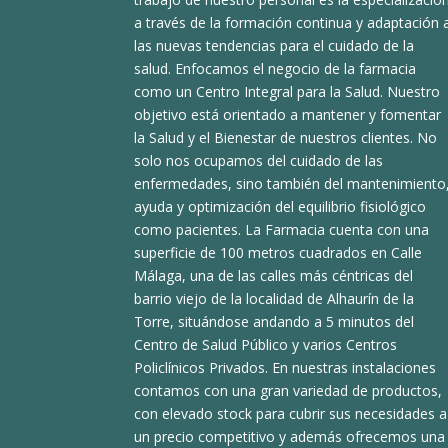
a través de la formación continua y adaptación 
las nuevas tendencias para el cuidado de la
salud. Enfocamos el negocio de la farmacia
como un Centro Integral para la Salud. Nuestro
objetivo está orientado a mantener y fomentar
la Salud y el Bienestar de nuestros clientes. No
solo nos ocupamos del cuidado de las
enfermedades, sino también del mantenimiento
ayuda y optimización del equilibrio fisiológico
como pacientes. La Farmacia cuenta con una
superficie de 100 metros cuadrados en Calle
Málaga, una de las calles más céntricas del
barrio viejo de la localidad de Alhaurín de la
Torre, situándose andando a 5 minutos del
Centro de Salud Público y varios Centros
Policlínicos Privados. En nuestras instalaciones
contamos con una gran variedad de productos,
con elevado stock para cubrir sus necesidades a
un precio competitivo y además ofrecemos una