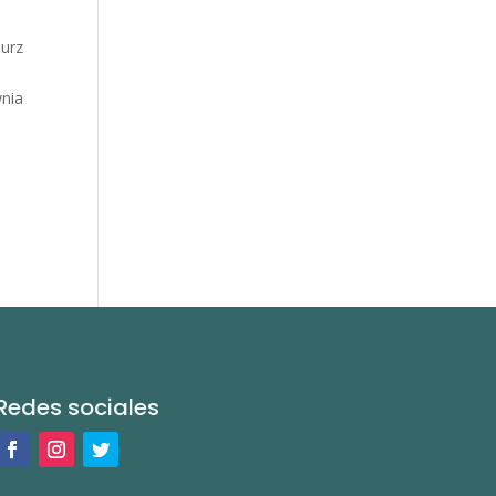
nurz
wnia
Redes sociales