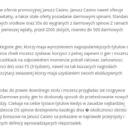
w ofercie promocyjnej Janusz Casino. Janusz Casino nawet oferuje
italny, a takze stale oferty posiadanie darmowymi spinami. Standar
owych srodkow oraz 35x do wygranych z darmowych spinow Z ramac
 pierwszej wplaty, przed 2500 zlotych, rowniez do 500 darmowych
kategorie gier, ktorzy maja wyroznieniem najpopularniejszych tytulow 
cia chwili mozesz zyskiwac korzysci z pelnej zapewni ci gier i mozes
 cashback na odpowiednim momencie potrafi ratowac zartownosc.
sci dni) oraz FS (3-tydzien), nawet na tak kuszacych nagrodach
scytacji zwiazanej ktorzy maja uzyskaniem swoich ekskluzywnych
odac do prawie dowolnego stolu i mozesz przygladac sie rozgrywce
y. Darmowe posty gier to doskonaly sposob do przetestowanie nowyc
y. Czekaja na ciebie tysiace tytulow kiedys w zasadzie najbardziej
dziescia DS spinow dostepnemu kazdego dnia � okolicznosci obrotu
y bonusow na Janusz Casino sa pokazane w naprawde przejrzysty i
nych definicji wprowadzajacych nieporzadek.