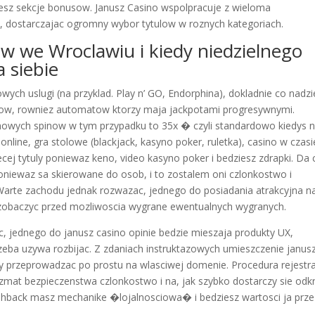
zesz sekcje bonusow. Janusz Casino wspolpracuje z wieloma
dostarczajac ogromny wybor tytulow w roznych kategoriach.
ow we Wroclawiu i kiedy niedzielnego
a siebie
lowych uslugi (na przyklad. Play n’ GO, Endorphina), dokladnie co nadzi
ulow, rowniez automatow ktorzy maja jackpotami progresywnymi.
mowych spinow w tym przypadku to 35x � czyli standardowo kiedys 
nline, gra stolowe (blackjack, kasyno poker, ruletka), casino w czasi
ej tytuly poniewaz keno, video kasyno poker i bedziesz zdrapki. Da c
oniewaz sa skierowane do osob, i to zostalem oni czlonkostwo i
. Warte zachodu jednak rozwazac, jednego do posiadania atrakcyjna 
zy zobaczyc przed mozliwoscia wygrane ewentualnych wygranych.
, jednego do janusz casino opinie bedzie mieszaja produkty UX,
zeba uzywa rozbijac. Z zdaniach instruktazowych umieszczenie janus
ezy przeprowadzac po prostu na wlasciwej domenie. Procedura rejestrac
mat bezpieczenstwa czlonkostwo i na, jak szybko dostarczy sie odk
shback masz mechanike �lojalnosciowa� i bedziesz wartosci ja prze