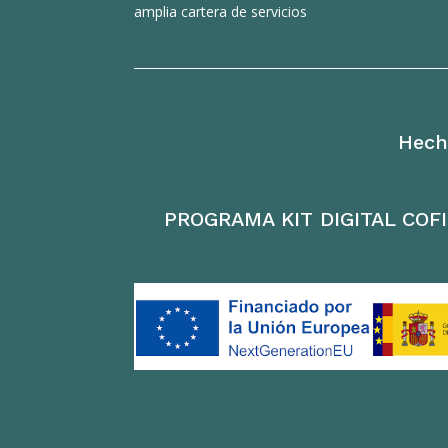
amplia cartera de servicios
Hech
PROGRAMA KIT DIGITAL COF