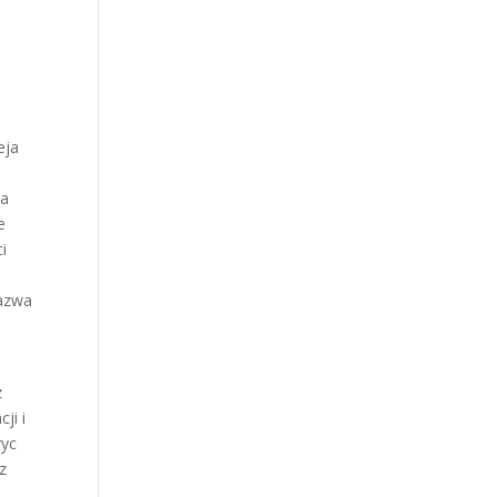
eja
na
e
i
nazwa
z
ji i
ryc
z