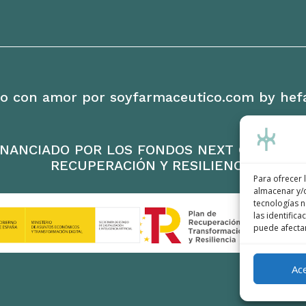
o con amor por soyfarmaceutico.com by hefa
INANCIADO POR LOS FONDOS NEXT GENERAT
RECUPERACIÓN Y RESILIENCIA
Para ofrecer 
almacenar y/o
tecnologías 
las identifica
puede afectar
Ac