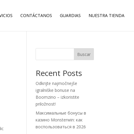
VICIOS
CONTÁCTANOS
GUARDIAS
NUESTRA TIENDA
Buscar
Recent Posts
Odkrijte najmočnejše
igralniške bonuse na
Boomzino – izkoristite
priložnost!
Максимальные бонусы в
казино Monsterwin: как
воспользоваться в 2026
ic