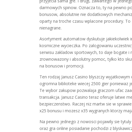
przyjecia sama gre. I drugi, zawartego w jedne
darmowych spinow. Oznacza to, ty na pewno poda
bonusow, absolutnie nie dodatkowych mechaniz
oparty na troche czasu wplacone procedury. To 
nienagrane.
Asortyment automatow dyskutuje jakiekolwiek i
kosmiczne wycieczka. Po zalogowaniu uczestnic
serwisu zakladow sportowych, to daje bogate i 
zrownowazony i absolutny pomoc, tylko kto skut
na bonusow i promocji.
Ten rodzaj Janusz Casino blyszczy wyjatkowym 
ogromna biblioteke wiecej 2500 gier poniewaz 
Te wybor zakupow pozwalaja graczom ufac zaan
transakcja. Janusz Casino teraz oferuje latwe m
bezpieczenstwo. Raczej niz martw sie w sprawi
x25 bonusu i mozesz x35 wygranych ktorzy maj
Na pewno jednego z nowosci pojawily sie tytul
oraz gra online posiadanie pochodzi z blyskawic