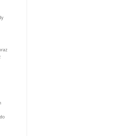
dy
h
oraz
z
h
 do