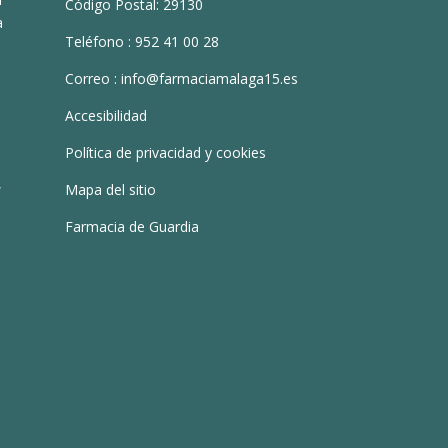
Código Postal: 29130
a
Teléfono : 952 41 00 28
Correo : info@farmaciamalaga15.es
Accesibilidad
Política de privacidad y cookies
,
Mapa del sitio
Farmacia de Guardia