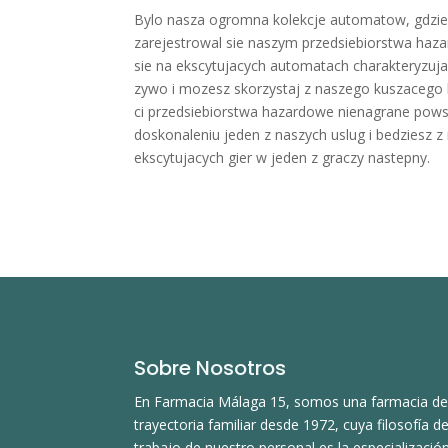
Bylo nasza ogromna kolekcje automatow, gdzie
zarejestrowal sie naszym przedsiebiorstwa ha
sie na ekscytujacych automatach charakteryzuja
zywo i mozesz skorzystaj z naszego kuszacego
ci przedsiebiorstwa hazardowe nienagrane pows
doskonaleniu jeden z naszych uslug i bedziesz 
ekscytujacych gier w jeden z graczy nastepny.
Sobre Nosotros
En Farmacia Málaga 15, somos una farmacia d
trayectoria familiar desde 1972, cuya filosofía d
trabajo de nuestro personal es la especializació