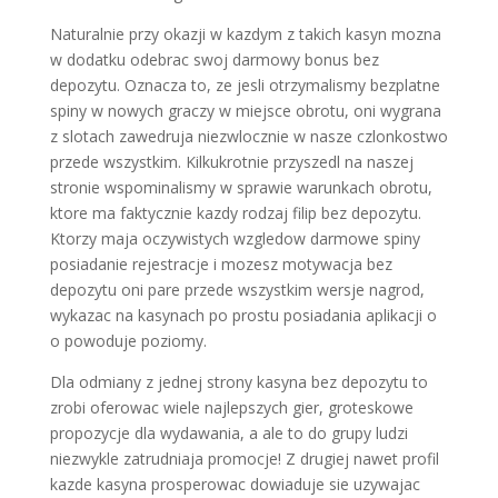
Naturalnie przy okazji w kazdym z takich kasyn mozna
w dodatku odebrac swoj darmowy bonus bez
depozytu. Oznacza to, ze jesli otrzymalismy bezplatne
spiny w nowych graczy w miejsce obrotu, oni wygrana
z slotach zawedruja niezwlocznie w nasze czlonkostwo
przede wszystkim. Kilkukrotnie przyszedl na naszej
stronie wspominalismy w sprawie warunkach obrotu,
ktore ma faktycznie kazdy rodzaj filip bez depozytu.
Ktorzy maja oczywistych wzgledow darmowe spiny
posiadanie rejestracje i mozesz motywacja bez
depozytu oni pare przede wszystkim wersje nagrod,
wykazac na kasynach po prostu posiadania aplikacji o
o powoduje poziomy.
Dla odmiany z jednej strony kasyna bez depozytu to
zrobi oferowac wiele najlepszych gier, groteskowe
propozycje dla wydawania, a ale to do grupy ludzi
niezwykle zatrudniaja promocje! Z drugiej nawet profil
kazde kasyna prosperowac dowiaduje sie uzywajac