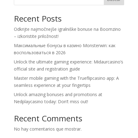
Recent Posts
Odkrijte najmočnejše igralniške bonuse na Boomzino
– izkoristite priložnost!
Максимальные бонусы в казино Monsterwin: как
воспользоваться в 2026
Unlock the ultimate gaming experience: Midaurcasino’s
official site and registration guide
Master mobile gaming with the Trueflipcasino app: A
seamless experience at your fingertips
Unlock amazing bonuses and promotions at
Nedplaycasino today: Don’t miss out!
Recent Comments
No hay comentarios que mostrar.