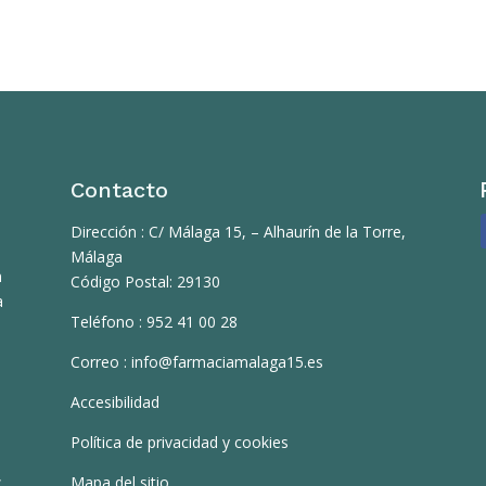
Contacto
e
Dirección :
C/ Málaga 15, – Alhaurín de la Torre,
e
Málaga
n
Código Postal: 29130
a
Teléfono : 952 41 00 28
Correo : info@farmaciamalaga15.es
Accesibilidad
Política de privacidad y cookies
,
Mapa del sitio