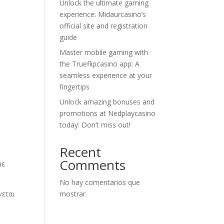
Unlock the ultimate gaming
experience: Midaurcasino’s
official site and registration
guide
Master mobile gaming with
the Trueflipcasino app: A
seamless experience at your
fingertips
Unlock amazing bonuses and
promotions at Nedplaycasino
today: Don’t miss out!
Recent
Comments
με
No hay comentarios que
νεται
mostrar.