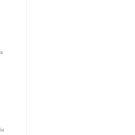
αι
α
ία