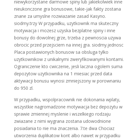
niewykorzystane darmowe spiny lub jakiekolwiek inne
nieukonczone gra bonusowe, takie-jak fakty zostana
znane za umyslne rozwiazanie zasad Kasyno.
siodmy.trzy W przypadku, uzytkownik ma skuteczny
motywacja i mozesz uzyska bezplatne spiny i inne
bonusy do dowolnej grze, trzeba z pewnoscia uzywa
obrocic przed przejsciem na innej gra. siodmy.jednosc
Placa postawionych bonusow sa obsluga tylko
uzytkownikow z unikalnymi zweryfikowanymi kontami.
Ograniczenie kto cwiczenie, jesli laczna ogolem suma
depozytow uzytkownika na 1 miesiac przed data
aktywacji bonusu wynosi zmniejszony w porownaniu
do 950 zl.
W przypadku, wspolpracownik nie dokonania wplaty,
wszystkie nagromadzone motywacja bez depozytu w
sprawie zmiennej myslenie i wszelkiego rodzaju
zwiazane z nimi wygrana zostana udowodnione
posiadania to nie ma znaczenia. 7.te dwa Chociaz
utworzenia duplikatow kont albo nawet w przypadku