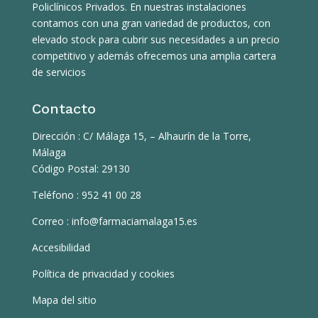
Policlínicos Privados. En nuestras instalaciones
contamos con una gran variedad de productos, con
elevado stock para cubrir sus necesidades a un precio
competitivo y además ofrecemos una amplia cartera
de servicios
Contacto
Dirección :
C/ Málaga 15, – Alhaurín de la Torre,
Málaga
Código Postal: 29130
Teléfono : 952 41 00 28
Correo : info@farmaciamalaga15.es
Accesibilidad
Política de privacidad y cookies
Mapa del sitio