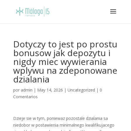
Dotyczy to jest po prostu
bonusow jak depozytu i
nigdy miec wywierania
wplywu na zdeponowane
dzialania
por
admin
|
May 14, 2026
|
Uncategorized
|
0
Comentarios
Dzieje sie w tym, poniewaz pozostale dzialania sa
niedobor w postawienia minimalnego kwalifikujacego