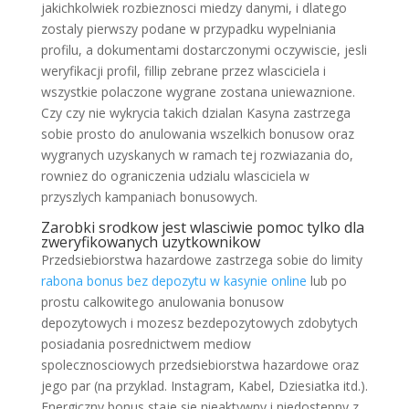
jakichkolwiek rozbieznosci miedzy danymi, i dlatego
zostaly pierwszy podane w przypadku wypelniania
profilu, a dokumentami dostarczonymi oczywiscie, jesli
weryfikacji profil, fillip zebrane przez wlasciciela i
wszystkie polaczone wygrane zostana uniewaznione.
Czy czy nie wykrycia takich dzialan Kasyna zastrzega
sobie prosto do anulowania wszelkich bonusow oraz
wygranych uzyskanych w ramach tej rozwiazania do,
rowniez do ograniczenia udzialu wlasciciela w
przyszlych kampaniach bonusowych.
Zarobki srodkow jest wlasciwie pomoc tylko dla
zweryfikowanych uzytkownikow
Przedsiebiorstwa hazardowe zastrzega sobie do limity
rabona bonus bez depozytu w kasynie online
lub po
prostu calkowitego anulowania bonusow
depozytowych i mozesz bezdepozytowych zdobytych
posiadania posrednictwem mediow
spolecznosciowych przedsiebiorstwa hazardowe oraz
jego par (na przyklad. Instagram, Kabel, Dziesiatka itd.).
Energiczny bonus staje sie nieaktywny i niedostepny z