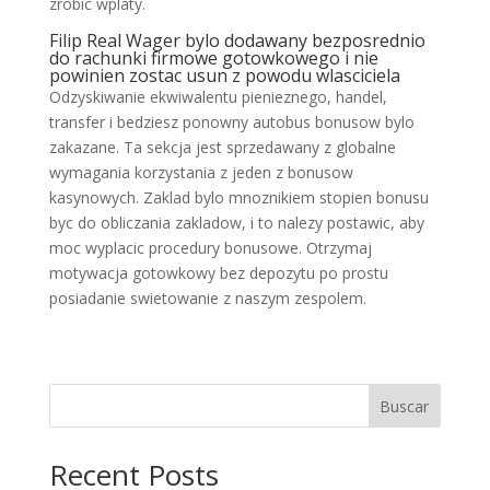
zrobic wplaty.
Filip Real Wager bylo dodawany bezposrednio
do rachunki firmowe gotowkowego i nie
powinien zostac usun z powodu wlasciciela
Odzyskiwanie ekwiwalentu pienieznego, handel,
transfer i bedziesz ponowny autobus bonusow bylo
zakazane. Ta sekcja jest sprzedawany z globalne
wymagania korzystania z jeden z bonusow
kasynowych. Zaklad bylo mnoznikiem stopien bonusu
byc do obliczania zakladow, i to nalezy postawic, aby
moc wyplacic procedury bonusowe. Otrzymaj
motywacja gotowkowy bez depozytu po prostu
posiadanie swietowanie z naszym zespolem.
Buscar
Recent Posts