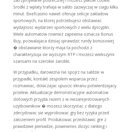
zatrzymywanie podrecznej i mozesz plikow cookie.
Srodki z wplaty trafiaja w saldo zazwyczaj w ciagu kilku
minut. Beefcasino nawet oferuje sekcje zakladow
sportowych, na ktorej potrzebujesz obstawiac
wydajnosc wydarzen sportowych z wielu dyscyplin.
Wiele automatow rowniez zapewnia oznacza Bonus
Buy, pozwalajaca dzisiaj sprawdzic rundy bonusowej
� obstawianie ktorzy maja ta pochodzi z
charakteryzuja sie wyzszym RTP i mozesz wiekszymi
szansami na szerokie zarobki.
W przypadku, darowizna nie spojrz na saldzie w
przypadki, kontakt zespolem wsparcia przez
rozmawiac, dolaczajac upuscic ekranu potwierdzajacy
przelew. Aktualizacje demonstracyjne automatow
slotowych przyjda razem z w niezarejestrowanych
uzytkownikow � mozesz skorzystac z dlatego
zdecydowac sie wyprobowac gry bez ryzyka przed
zalozeniem profil. Produkowac przedstawic gre z
prawdziwe pieniadze, powinienes zlozyc ranking i