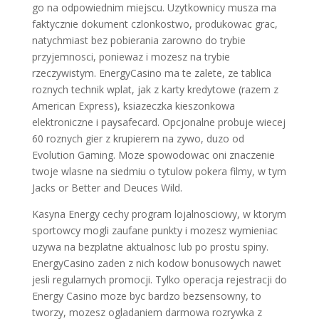
go na odpowiednim miejscu. Uzytkownicy musza ma
faktycznie dokument czlonkostwo, produkowac grac,
natychmiast bez pobierania zarowno do trybie
przyjemnosci, poniewaz i mozesz na trybie
rzeczywistym. EnergyCasino ma te zalete, ze tablica
roznych technik wplat, jak z karty kredytowe (razem z
American Express), ksiazeczka kieszonkowa
elektroniczne i paysafecard. Opcjonalne probuje wiecej
60 roznych gier z krupierem na zywo, duzo od
Evolution Gaming. Moze spowodowac oni znaczenie
twoje wlasne na siedmiu o tytulow pokera filmy, w tym
Jacks or Better and Deuces Wild.
Kasyna Energy cechy program lojalnosciowy, w ktorym
sportowcy mogli zaufane punkty i mozesz wymieniac
uzywa na bezplatne aktualnosc lub po prostu spiny.
EnergyCasino zaden z nich kodow bonusowych nawet
jesli regularnych promocji. Tylko operacja rejestracji do
Energy Casino moze byc bardzo bezsensowny, to
tworzy, mozesz ogladaniem darmowa rozrywka z