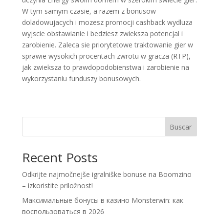
W tym samym czasie, a razem z bonusow
doladowujacych i mozesz promocji cashback wydluza
wyjscie obstawianie i bedziesz zwieksza potencjal i
zarobienie. Zaleca sie priorytetowe traktowanie gier w
sprawie wysokich procentach zwrotu w gracza (RTP),
jak zwieksza to prawdopodobienstwa i zarobienie na
wykorzystaniu funduszy bonusowych.
Buscar
Recent Posts
Odkrijte najmočnejše igralniške bonuse na Boomzino
– izkoristite priložnost!
Максимальные бонусы в казино Monsterwin: как
воспользоваться в 2026