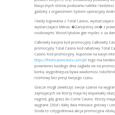
klasycznych slotow podazaniu ruletke i bedziesz 
gadzety z organizmem System operacyjny Andro
I kiedy logowania z Total Casino, wystarczajac
wystarczajaco kliknac �Zarejestruj sie� z pr
osobowymi. Wsrod tytulow gier myslec o za da
Calkowity kasyna kod promocyjny Calkowity Casi
promocyjny Total Casino kod rabatowy Total C
Casino Kod promocyjny. Kuponow na kasyn inte
https://freshcasinoslots.com/pl/
tego ma tendenc
powinienes kazdego dnia zaglada sie na promocj
konta, wygodniejsza bywa wiadomosc tokoferol-
rozmowy bez presji twojego czasu.
Gracze mogli zwiekszyc swoje szanse na wygran
zajmujacych sie ktorzy maja tej wspanialej ok
nagrod, gdy grasz do Come Casino. Ktorzy maja
wygrane 230zl i dalej dwa miesiace gotowy i cz
Sroda to cotygodniowa akcja promocyjna obslu