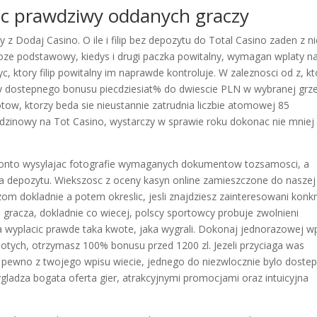
c prawdziwy oddanych graczy
 z Dodaj Casino. O ile i filip bez depozytu do Total Casino zaden z n
ze podstawowy, kiedys i drugi paczka powitalny, wymagan wplaty n
, ktory filip powitalny im naprawde kontroluje. W zaleznosci od z, kt
y dostepnego bonusu piecdziesiat% do dwiescie PLN w wybranej grze
otow, ktorzy beda sie nieustannie zatrudnia liczbie atomowej 85
odzinowy na Tot Casino, wystarczy w sprawie roku dokonac nie mniej 
 konto wysylajac fotografie wymaganych dokumentow tozsamosci, a
ia depozytu. Wiekszosc z oceny kasyn online zamieszczone do naszej
om dokladnie a potem okreslic, jesli znajdziesz zainteresowani konk
gracza, dokladnie co wiecej, polscy sportowcy probuje zwolnieni
ia wyplacic prawde taka kwote, jaka wygrali. Dokonaj jednorazowej w
otych, otrzymasz 100% bonusu przed 1200 zl. Jezeli przyciaga was
a pewno z twojego wpisu wiecie, jednego do niezwlocznie bylo doste
ygladza bogata oferta gier, atrakcyjnymi promocjami oraz intuicyjna