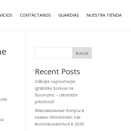
VICIOS
CONTÁCTANOS
GUARDIAS
NUESTRA TIENDA
ne
Buscar
Recent Posts
Odkrijte najmočnejše
igralniške bonuse na
Boomzino – izkoristite
zeli
priložnost!
Максимальные бонусы в
казино Monsterwin: как
ia
воспользоваться в 2026