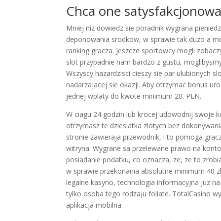
Chca one satysfakcjonowa
Mniej niz dowiedz sie poradnik wygrana pieniedzy
deponowania srodkow, w sprawie tak duzo a mo
ranking gracza. Jeszcze sportowcy mogli zobaczyc
slot przypadnie nam bardzo z gustu, moglibysm
Wszyscy hazardzisci cieszy sie par ulubionych sl
nadarzajacej sie okazji. Aby otrzymac bonus ur
jednej wplaty do kwote minimum 20. PLN.
W ciagu 24 godzin lub krocej udowodnij swoje
otrzymasz te dziesiatka zlotych bez dokonywan
stronie zawieraja przewodnik, i to pomoga gracz
witryna. Wygrane sa przelewane prawo na konto 
posiadanie podatku, co oznacza, ze, ze to zrob
w sprawie przekonania absolutne minimum 40 zl
legalne kasyno, technologia informacyjna juz n
tylko osoba tego rodzaju foliate. TotalCasino w
aplikacja mobilna.