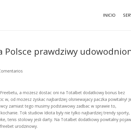
INICIO
SER
na Polsce prawdziwy udowodnio
Comentarios
Freebetu, a mozesz dostac oni na Totalbet dodatkowy bonus bez
c w, od mozesz zyskac najbardziej olsniewajacy paczka powitalny! Je
dawcy zamiast tego musimy podstawowy zadbac w sprawie to,
chanie. Tok studiow Idiota byly nie tylko najbardziej trendy sporty,
ke, tenis stolowy jesli darty. Na Totalbet dodatkowy powitalny pojaw
e freebet urodzinowy.