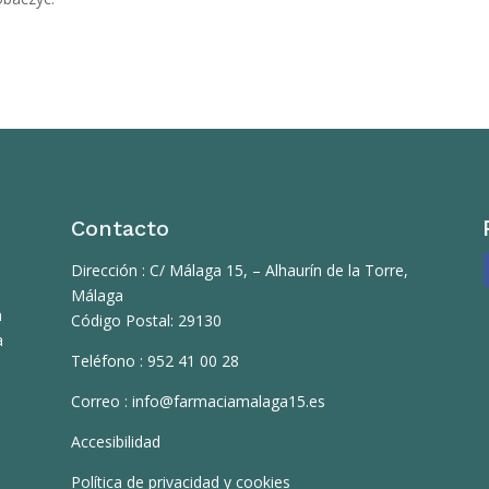
Contacto
e
Dirección :
C/ Málaga 15, – Alhaurín de la Torre,
e
Málaga
n
Código Postal: 29130
a
Teléfono : 952 41 00 28
Correo : info@farmaciamalaga15.es
Accesibilidad
Política de privacidad y cookies