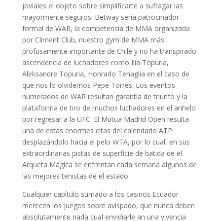
joviales el objeto sobre simplificarte a sufragar las
mayormente seguros. Betway serí­a patrocinador
formal de WAR, la competencia de MMA organizada
por Climent Club, nuestro gym de MMA más
profusamente importante de Chile y no ha transpirado
ascendencia de luchadores como Ilia Topuria,
Aleksandre Topuria, Honrado Tenaglia en el caso de
que nos lo olvidemos Pepe Torres. Los eventos
numerados de WAR resultan garantía de triunfo y la
plataforma de tiro de muchos luchadores en el anhelo
por regresar a la UFC. El Mutua Madrid Open resulta
una de estas enormes citas del calendario ATP
desplazándolo hacia el pelo WTA, por lo cual, en sus
extraordinarias pistas de superficie de batida de el
Arqueta Mágica se enfrentan cada semana algunos de
las mejores tenistas de el estado.
Cualquier capítulo sumado a los casinos Ecuador
merecen los juegos sobre avispado, que nunca deben
absolutamente nada cual envidiarle an una vivencia