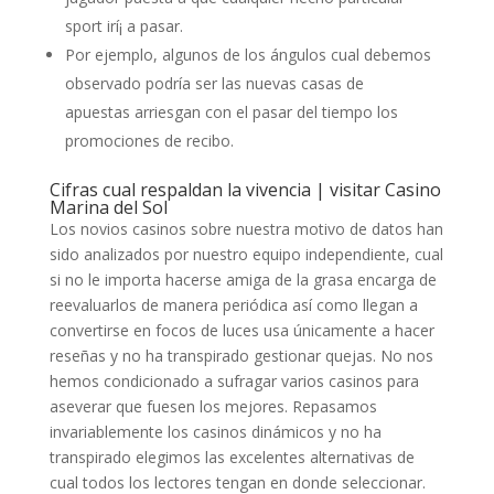
sport irí¡ a pasar.
Por ejemplo, algunos de los ángulos cual debemos
observado podrí­a ser las nuevas casas de
apuestas arriesgan con el pasar del tiempo los
promociones de recibo.
Cifras cual respaldan la vivencia | visitar Casino
Marina del Sol
Los novios casinos sobre nuestra motivo de datos han
sido analizados por nuestro equipo independiente, cual
si no le importa hacerse amiga de la grasa encarga de
reevaluarlos de manera periódica así­ como llegan a
convertirse en focos de luces usa únicamente a hacer
reseñas y no ha transpirado gestionar quejas. No nos
hemos condicionado a sufragar varios casinos para
aseverar que fuesen los mejores. Repasamos
invariablemente los casinos dinámicos y no ha
transpirado elegimos las excelentes alternativas de
cual todos los lectores tengan en donde seleccionar.