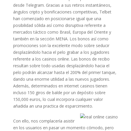
desde Telegram. Gracias a sus retiros instantáneos,
ángulos cripto y bonificaciones competitivas, Telbet
han comenzado en posicionarse igual que una
posibilidad sólida así­ como disruptiva referente a
mercados táctico como Brasil, Europa del Oriente y
también en la sección MENA. Los bonos así­ como
promociones son la excelente modo sobre seducir
desplazándolo hacia el pelo grabar a los jugadores
referente a los casinos online. Las bonos de recibo
resultan sobre todo usadas desplazándolo hacia el
pelo podrán alcanzar hasta el 200% del primer tanque,
dando una enorme utilidad a las nuevos jugadores.
Además, determinados en internet casinos tienen
incluso 150 giros de balde por un depósito sobre
150,000 euros, lo cual incorpora cualquier valor
añadida an una practica de esparcimiento.
Con ello, nos complacerí­a asistir
en los usuarios en pasar un momento cómodo, pero