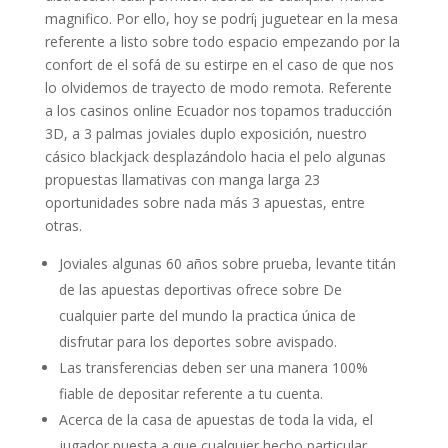
magnifico. Por ello, hoy se podrí¡ juguetear en la mesa
referente a listo sobre todo espacio empezando por la
confort de el sofá de su estirpe en el caso de que nos
lo olvidemos de trayecto de modo remota.
Referente
a los casinos online Ecuador nos topamos traducción
3D, a 3 palmas joviales duplo exposición, nuestro
cásico blackjack desplazándolo hacia el pelo algunas
propuestas llamativas con manga larga 23
oportunidades sobre nada más 3 apuestas, entre
otras.
Joviales algunas 60 años sobre prueba, levante titán
de las apuestas deportivas ofrece sobre De
cualquier parte del mundo la practica única de
disfrutar para los deportes sobre avispado.
Las transferencias deben ser una manera 100%
fiable de depositar referente a tu cuenta.
Acerca de la casa de apuestas de toda la vida, el
jugador puesta a que cualquier hecho particular