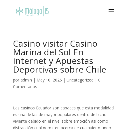
Casino visitar Casino
Marina del Sol En
internet y Apuestas
Deportivas sobre Chile
por
admin
|
May 10, 2026
|
Uncategorized
|
0
Comentarios
Las casinos Ecuador son capaces que esta modalidad
es una de las de mayor populares dentro de bicho
viviente debido en el nivel sobre emoción así­ como
distracción cual permiten acerca de cualquier mundo