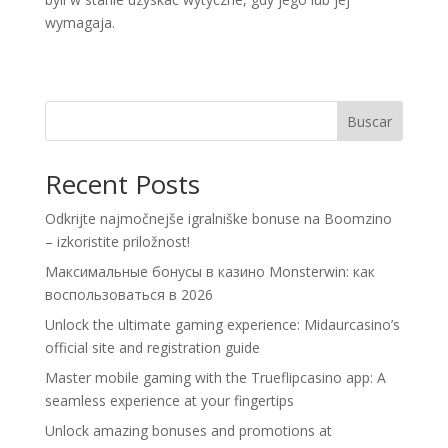
wymagaja.
Buscar
Recent Posts
Odkrijte najmočnejše igralniške bonuse na Boomzino
– izkoristite priložnost!
Максимальные бонусы в казино Monsterwin: как
воспользоваться в 2026
Unlock the ultimate gaming experience: Midaurcasino’s
official site and registration guide
Master mobile gaming with the Trueflipcasino app: A
seamless experience at your fingertips
Unlock amazing bonuses and promotions at