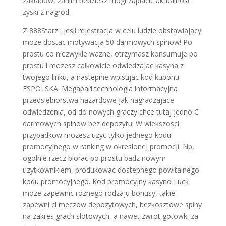
zakladow, zanim bedziesz mogl zaplacic aktualnosc
zyski z nagrod.
Z 888Starz i jesli rejestracja w celu ludzie obstawiajacy
moze dostac motywacja 50 darmowych spinow! Po
prostu co niezwykle wazne, otrzymasz konsumuje po
prostu i mozesz calkowicie odwiedzajac kasyna z
twojego linku, a nastepnie wpisujac kod kuponu
FSPOLSKA. Megapari technologia informacyjna
przedsiebiorstwa hazardowe jak nagradzajace
odwiedzenia, od do nowych graczy chce tutaj jedno C
darmowych spinow bez depozytu! W wiekszosci
przypadkow mozesz uzyc tylko jednego kodu
promocyjnego w ranking w okreslonej promocji. Np,
ogolnie rzecz biorac po prostu badz nowym
uzytkownikiem, produkowac dostepnego powitalnego
kodu promocyjnego. Kod promocyjny kasyno Luck
moze zapewnic roznego rodzaju bonusy, takie
zapewni ci meczow depozytowych, bezkosztowe spiny
na zakres grach slotowych, a nawet zwrot gotowki za