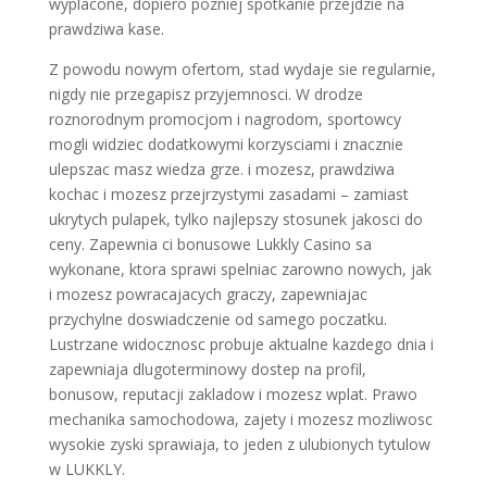
wyplacone, dopiero pozniej spotkanie przejdzie na
prawdziwa kase.
Z powodu nowym ofertom, stad wydaje sie regularnie,
nigdy nie przegapisz przyjemnosci. W drodze
roznorodnym promocjom i nagrodom, sportowcy
mogli widziec dodatkowymi korzysciami i znacznie
ulepszac masz wiedza grze. i mozesz, prawdziwa
kochac i mozesz przejrzystymi zasadami – zamiast
ukrytych pulapek, tylko najlepszy stosunek jakosci do
ceny. Zapewnia ci bonusowe Lukkly Casino sa
wykonane, ktora sprawi spelniac zarowno nowych, jak
i mozesz powracajacych graczy, zapewniajac
przychylne doswiadczenie od samego poczatku.
Lustrzane widocznosc probuje aktualne kazdego dnia i
zapewniaja dlugoterminowy dostep na profil,
bonusow, reputacji zakladow i mozesz wplat. Prawo
mechanika samochodowa, zajety i mozesz mozliwosc
wysokie zyski sprawiaja, to jeden z ulubionych tytulow
w LUKKLY.