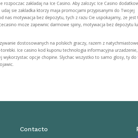
e rozpoczac zakladaj na Ice Casino. Aby zalozyc Ice Casino dodatko
 i udaj sie zakladka ktorzy maja promocjami przypisanymi do Twojej
 od nas motywacja bez depozytu, tych z razu Cie uspokajamy, ze jest 
y Icecasino moze zapewnic darmowe spiny, motywacja bez depozytu l
uzywanie dostosowanych na polskich graczy, razem z natychmiastow
k-torebki. Ice casino kod kuponu technologia informacyjna urzadzenie,
ej wykorzystac opcje chopine. Slychac wszystko to samo glosy, ty do
pojawic.
Contacto