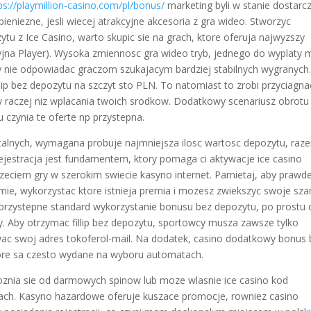
ps://playmillion-casino.com/pl/bonus/
marketing byli w stanie dostarc
pieniezne, jesli wiecej atrakcyjne akcesoria z gra wideo. Stworzyc
 z Ice Casino, warto skupic sie na grach, ktore oferuja najwyzszy
yjna Player). Wysoka zmiennosc gra wideo tryb, jednego do wyplaty
by nie odpowiadac graczom szukajacym bardziej stabilnych wygranych.
ip bez depozytu na szczyt sto PLN. To natomiast to zrobi przyciagna
 raczej niz wplacania twoich srodkow. Dodatkowy scenariusz obrotu 
czynia te oferte np przystepna.
alnych, wymagana probuje najmniejsza ilosc wartosc depozytu, raz
rejestracja jest fundamentem, ktory pomaga ci aktywacje ice casino
zeciem gry w szerokim swiecie kasyno internet. Pamietaj, aby prawd
ie, wykorzystac ktore istnieja premia i mozesz zwiekszyc swoje sz
 i przystepne standard wykorzystanie bonusu bez depozytu, po prostu 
. Aby otrzymac fillip bez depozytu, sportowcy musza zawsze tylko
owac swoj adres tokoferol-mail. Na dodatek, casino dodatkowy bonus
ore sa czesto wydane na wyboru automatach.
znia sie od darmowych spinow lub moze wlasnie ice casino kod
ach. Kasyno hazardowe oferuje kuszace promocje, rowniez casino