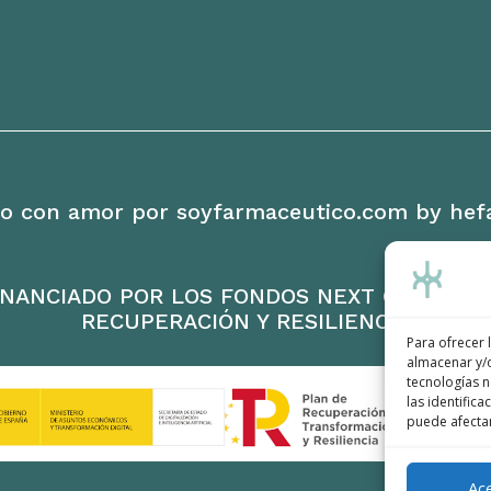
o con amor por soyfarmaceutico.com by hefa
INANCIADO POR LOS FONDOS NEXT GENERAT
RECUPERACIÓN Y RESILIENCIA
Para ofrecer 
almacenar y/o
tecnologías 
las identifica
puede afectar
Ac