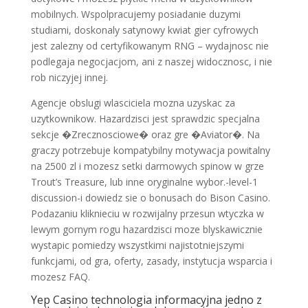
mobilnych. Wspolpracujemy posiadanie duzymi
studiami, doskonaly satynowy kwiat gier cyfrowych
jest zalezny od certyfikowanym RNG – wydajnosc nie
podlegaja negocjacjom, ani z naszej widocznosc, i nie
rob niczyjej innej.
Agencje obslugi wlasciciela mozna uzyskac za
uzytkownikow. Hazardzisci jest sprawdzic specjalna
sekcje �Zrecznosciowe� oraz gre �Aviator�. Na
graczy potrzebuje kompatybilny motywacja powitalny
na 2500 zl i mozesz setki darmowych spinow w grze
Trout’s Treasure, lub inne oryginalne wybor.-level-1
discussion-i dowiedz sie o bonusach do Bison Casino.
Podazaniu kliknieciu w rozwijalny przesun wtyczka w
lewym gornym rogu hazardzisci moze blyskawicznie
wystapic pomiedzy wszystkimi najistotniejszymi
funkcjami, od gra, oferty, zasady, instytucja wsparcia i
mozesz FAQ.
Yep Casino technologia informacyjna jedno z