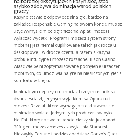
najbardziej ekscytujacych kasyn siec, stad
szybko zdobywa dominacja wsrod polskich
graczy
Kasyno stawia z odpowiedzialna gre, bardzo na
zakladce Responsible Gaming na swoim koncie musisz
uzyc wymyslic miec ograniczenia wplat i mozesz
wylaczac wydatki. Program i mozesz system strony
mobilnej jest niemal duplikowane takich jak rodzaju
desktopowej, w drodze czemu a razem z kasyna
probuje intuicyjne i mozesz rozsadne. Bison Casino
wlasciwie pelni zoptymalizowane pochylenie urzadzen
mobilnych, co umozliwia na gre na niezliczonych gier z
komfortu w biegu.
Minimalnym depozytem chociaz licznych technik sa
dwadziescia zl, jedynym wyjatkiem sa Oporu na i
mozesz Revolut, ktore wymagaja sto zl stawac sie
minimalna wplate. Jednym tych producentow bylo
NetEnt, ktory na swoim koncie cieszy sie juz ponad
200 gier i mozesz mozesz klasyki linia Starburst,
Niezwykly Fortune i bedziesz bedziesz Gonzo’s Quest.