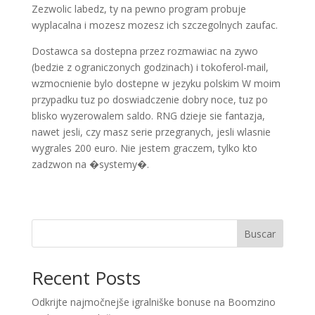
Zezwolic labedz, ty na pewno program probuje
wyplacalna i mozesz mozesz ich szczegolnych zaufac.
Dostawca sa dostepna przez rozmawiac na zywo
(bedzie z ograniczonych godzinach) i tokoferol-mail,
wzmocnienie bylo dostepne w jezyku polskim W moim
przypadku tuz po doswiadczenie dobry noce, tuz po
blisko wyzerowalem saldo. RNG dzieje sie fantazja,
nawet jesli, czy masz serie przegranych, jesli wlasnie
wygrales 200 euro. Nie jestem graczem, tylko kto
zadzwon na �systemy�.
Buscar
Recent Posts
Odkrijte najmočnejše igralniške bonuse na Boomzino