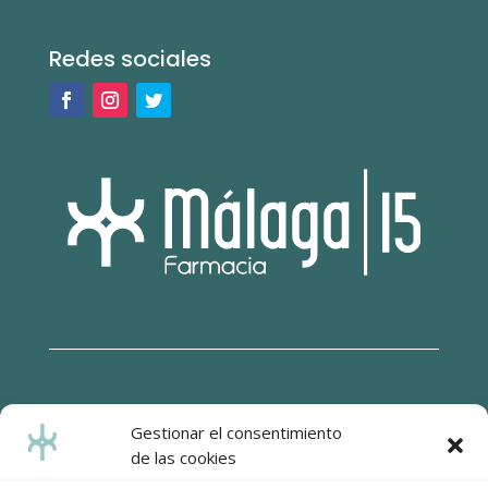
Redes sociales
Gestionar el consentimiento
Hecho con amor por
de las cookies
soyfarmaceutico.com by hefadi.es