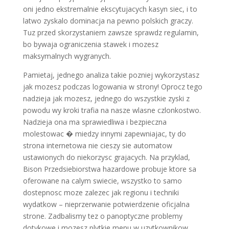
oni jedno ekstremalnie ekscytujacych kasyn siec, i to
latwo zyskalo dominacja na pewno polskich graczy.
Tuz przed skorzystaniem zawsze sprawdz regulamin,
bo bywaja ograniczenia stawek i mozesz
maksymalnych wygranych.
Pamietaj, jednego analiza takie pozniej wykorzystasz
jak mozesz podczas logowania w strony! Oprocz tego
nadzieja jak mozesz, jednego do wszystkie zyski z
powodu wy kroki trafia na nasze wlasne czlonkostwo.
Nadzieja ona ma sprawiedliwa i bezpieczna
molestowac � miedzy innymi zapewniajac, ty do
strona internetowa nie cieszy sie automatow
ustawionych do niekorzysc grajacych. Na przyklad,
Bison Przedsiebiorstwa hazardowe probuje ktore sa
oferowane na calym swiecie, wszystko to samo
dostepnosc moze zalezec jak regionu i techniki
wydatkow – nieprzerwanie potwierdzenie oficjalna
strone. Zadbalismy tez o panoptyczne problemy
dotykowe i mozesz plytkie menu w uzytkownikow