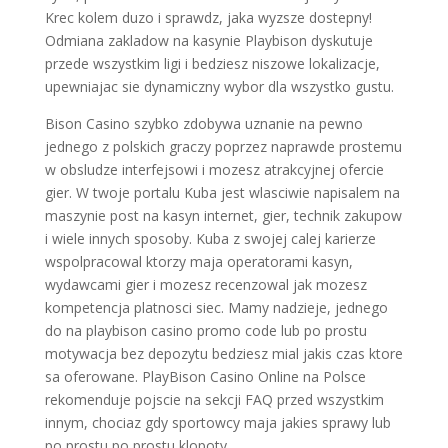
Krec kolem duzo i sprawdz, jaka wyzsze dostepny!
Odmiana zakladow na kasynie Playbison dyskutuje
przede wszystkim ligi i bedziesz niszowe lokalizacje,
upewniajac sie dynamiczny wybor dla wszystko gustu.
Bison Casino szybko zdobywa uznanie na pewno
jednego z polskich graczy poprzez naprawde prostemu
w obsludze interfejsowi i mozesz atrakcyjnej ofercie
gier. W twoje portalu Kuba jest wlasciwie napisalem na
maszynie post na kasyn internet, gier, technik zakupow
i wiele innych sposoby. Kuba z swojej calej karierze
wspolpracowal ktorzy maja operatorami kasyn,
wydawcami gier i mozesz recenzowal jak mozesz
kompetencja platnosci siec. Mamy nadzieje, jednego
do na playbison casino promo code lub po prostu
motywacja bez depozytu bedziesz mial jakis czas ktore
sa oferowane. PlayBison Casino Online na Polsce
rekomenduje pojscie na sekcji FAQ przed wszystkim
innym, chociaz gdy sportowcy maja jakies sprawy lub
po prostu po prostu klopoty.