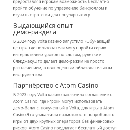
предоставляя игрокам возможность бесплатно
пройти обучение по управлению банкроллом и
изучить стратегии для популярных игр.
Выдающийся опыт
демо‑раздела
В 2024 году Volta казино запустило «Обучающий
центр», где пользователи могут пройти серию
интерактивных уроков по слотам, рулетке и
блэкджеку.Это делает демо‑режим не просто
развлечением, а полноценным образовательным
инструментом.
Партнёрство с Atom Casino
В 2023 году Volta казино заключила соглашение с
Atom Casino, где игроки могут использовать
демо‑баланс, полученный в Volta, для игры в Atom
Casino.Это уникальная возможность попробовать
игры от двух крупных операторов без финансовых
рисков. Atom Casino предлагает бесплатный доступ