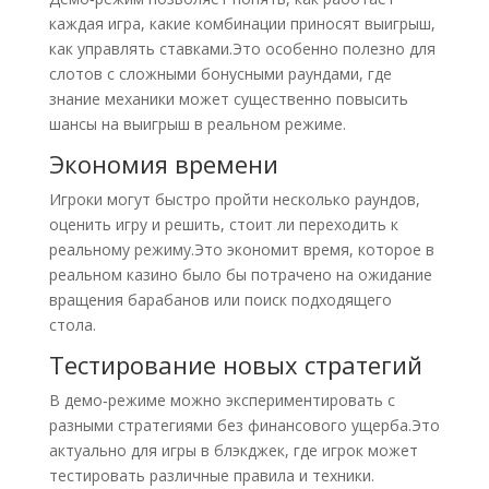
каждая игра, какие комбинации приносят выигрыш,
как управлять ставками.Это особенно полезно для
слотов с сложными бонусными раундами, где
знание механики может существенно повысить
шансы на выигрыш в реальном режиме.
Экономия времени
Игроки могут быстро пройти несколько раундов,
оценить игру и решить, стоит ли переходить к
реальному режиму.Это экономит время, которое в
реальном казино было бы потрачено на ожидание
вращения барабанов или поиск подходящего
стола.
Тестирование новых стратегий
В демо‑режиме можно экспериментировать с
разными стратегиями без финансового ущерба.Это
актуально для игры в блэкджек, где игрок может
тестировать различные правила и техники.