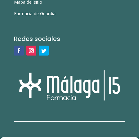
Mapa del sitio
Farmacia de Guardia
Redes sociales