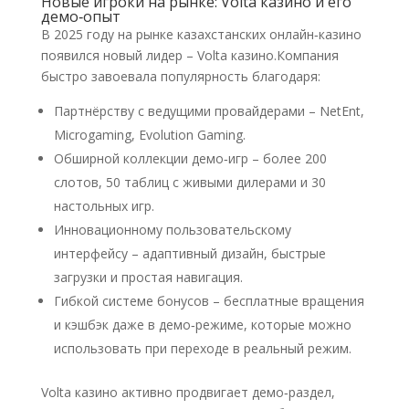
Новые игроки на рынке: Volta казино и его
демо‑опыт
В 2025 году на рынке казахстанских онлайн‑казино
появился новый лидер – Volta казино.Компания
быстро завоевала популярность благодаря:
Партнёрству с ведущими провайдерами – NetEnt,
Microgaming, Evolution Gaming.
Обширной коллекции демо‑игр – более 200
слотов, 50 таблиц с живыми дилерами и 30
настольных игр.
Инновационному пользовательскому
интерфейсу – адаптивный дизайн, быстрые
загрузки и простая навигация.
Гибкой системе бонусов – бесплатные вращения
и кэшбэк даже в демо‑режиме, которые можно
использовать при переходе в реальный режим.
Volta казино активно продвигает демо‑раздел,