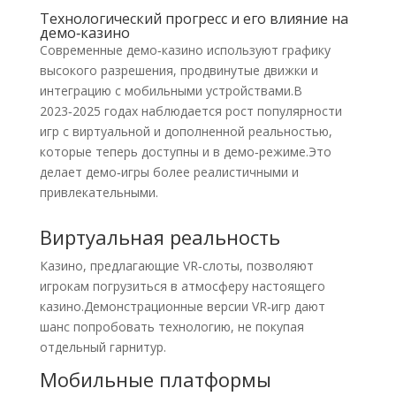
Технологический прогресс и его влияние на
демо‑казино
Современные демо‑казино используют графику
высокого разрешения, продвинутые движки и
интеграцию с мобильными устройствами.В
2023‑2025 годах наблюдается рост популярности
игр с виртуальной и дополненной реальностью,
которые теперь доступны и в демо‑режиме.Это
делает демо‑игры более реалистичными и
привлекательными.
Виртуальная реальность
Казино, предлагающие VR‑слоты, позволяют
игрокам погрузиться в атмосферу настоящего
казино.Демонстрационные версии VR‑игр дают
шанс попробовать технологию, не покупая
отдельный гарнитур.
Мобильные платформы