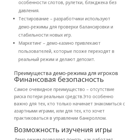
особенности слотов, рулетки, блэкджека без
давления.
Тестирование – разработчики используют
демо‑режимы для проверки балансировки и
стабильности новых игр.
Маркетинг – демо‑казино привлекают
пользователей, которые позже переходят в
реальный режим и делают депозит.
Преимущества демо‑режима для игроков
Финансовая безопасность
Самое очевидное преимущество – отсутствие
риска потери реальных средств.Это особенно
важно для тех, кто только начинает знакомиться с
азартными играми, или для тех, кто хочет
практиковаться в управлении банкроллом.
Возможность изучения игры
Демо‑режим позволяет понять, как работает