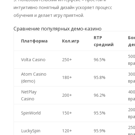
интуитивно понятный дизайн ускоряет процесс
обучения и делает игру приятной.
Сравнение популярных демо‑казино
RTP
Бо
Платформа
Кол.игр
средний
де
50
Volta Casino
250+
96.5%
вр
Atom Casino
30
180+
95.8%
(demo)
вр
NetPlay
40
200+
96.2%
Casino
вр
20
SpinWorld
150+
95.5%
вр
25
LuckySpin
120+
95.9%
вр